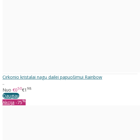
Cirkonio kristalai nagų dailei papuošimui Rainbow
..
50
98
Nuo
€0
€1
Daugiau
%
Akcija
-75