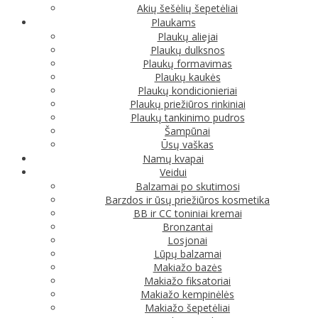
Akių šešėlių šepetėliai
Plaukams
Plaukų aliejai
Plaukų dulksnos
Plaukų formavimas
Plaukų kaukės
Plaukų kondicionieriai
Plaukų priežiūros rinkiniai
Plaukų tankinimo pudros
Šampūnai
Ūsų vaškas
Namų kvapai
Veidui
Balzamai po skutimosi
Barzdos ir ūsų priežiūros kosmetika
BB ir CC toniniai kremai
Bronzantai
Losjonai
Lūpų balzamai
Makiažo bazės
Makiažo fiksatoriai
Makiažo kempinėlės
Makiažo šepetėliai