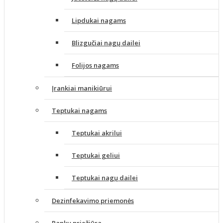
Lipdukai nagams
Blizgučiai nagų dailei
Folijos nagams
Įrankiai manikiūrui
Teptukai nagams
Teptukai akrilui
Teptukai geliui
Teptukai nagų dailei
Dezinfekavimo priemonės
Rankų priežiūra