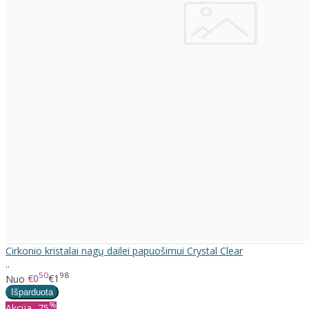
Cirkonio kristalai nagų dailei papuošimui Crystal Clear
..
50
98
Nuo
€0
€1
%
Akcija
-75