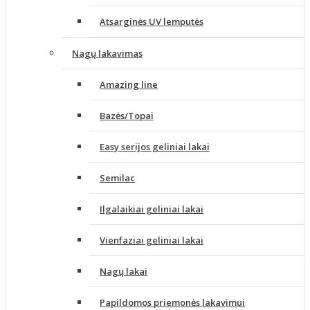
Atsarginės UV lemputės
Nagų lakavimas
Amazing line
Bazės/Topai
Easy serijos geliniai lakai
Semilac
Ilgalaikiai geliniai lakai
Vienfaziai geliniai lakai
Nagų lakai
Papildomos priemonės lakavimui