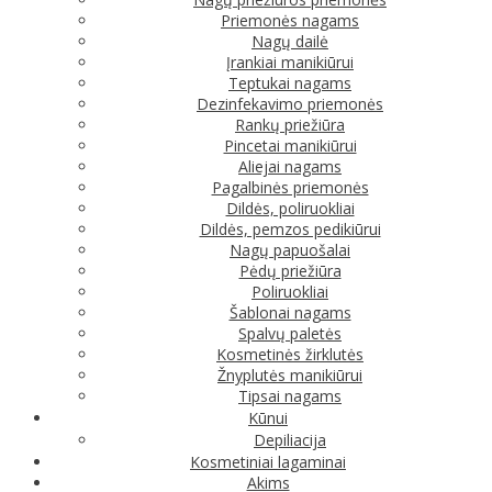
Priemonės nagams
Nagų dailė
Įrankiai manikiūrui
Teptukai nagams
Dezinfekavimo priemonės
Rankų priežiūra
Pincetai manikiūrui
Aliejai nagams
Pagalbinės priemonės
Dildės, poliruokliai
Dildės, pemzos pedikiūrui
Nagų papuošalai
Pėdų priežiūra
Poliruokliai
Šablonai nagams
Spalvų paletės
Kosmetinės žirklutės
Žnyplutės manikiūrui
Tipsai nagams
Kūnui
Depiliacija
Kosmetiniai lagaminai
Akims