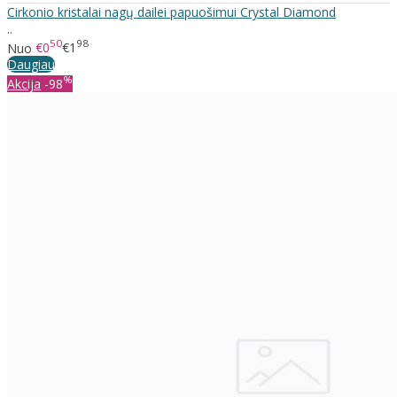
Cirkonio kristalai nagų dailei papuošimui Crystal Diamond
..
50
98
Nuo
€0
€1
Daugiau
%
Akcija
-98