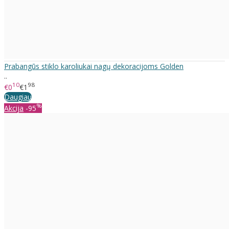
Prabangūs stiklo karoliukai nagų dekoracijoms Golden
..
10
98
€0
€1
Daugiau
%
Akcija
-95