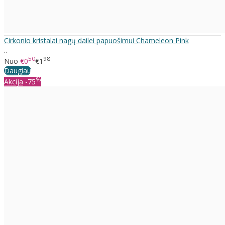
Cirkonio kristalai nagų dailei papuošimui Chameleon Pink
..
50
98
Nuo
€0
€1
Daugiau
%
Akcija
-75