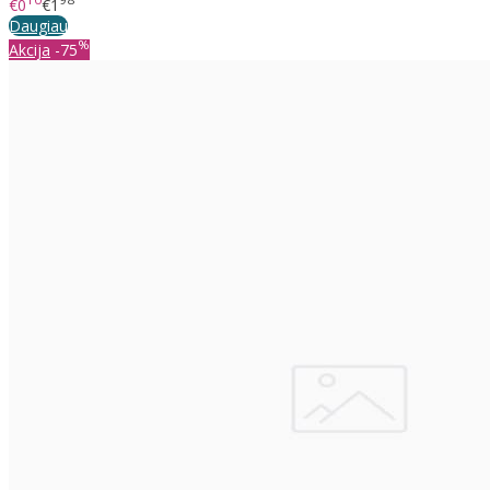
10
98
€0
€1
Daugiau
%
Akcija
-75