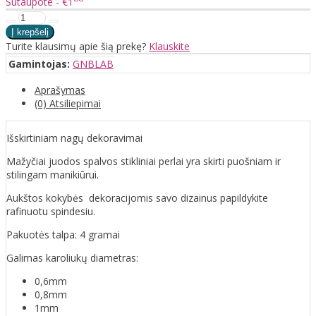
Sutaupote - €1
Turite klausimų apie šią prekę?
Klauskite
Gamintojas:
GNBLAB
Aprašymas
(0) Atsiliepimai
Išskirtiniam nagų dekoravimai
Mažyčiai juodos spalvos stikliniai perlai yra skirti puošniam ir
stilingam manikiūrui.
Aukštos kokybės dekoracijomis savo dizainus papildykite
rafinuotu spindesiu.
Pakuotės talpa: 4 gramai
Galimas karoliukų diametras:
0,6mm
0,8mm
1mm