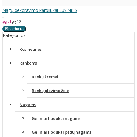
Nagų dekoravimo karoliukai Lux Nr. 5
..
01
40
€0
€2
Kategorijos
Kosmetinės
Rankoms
Rankų kremai
Rankų plovimo želė
Nagams
Geliniai lipdukai nagams
Geliniai lipdukai pėdų nagams