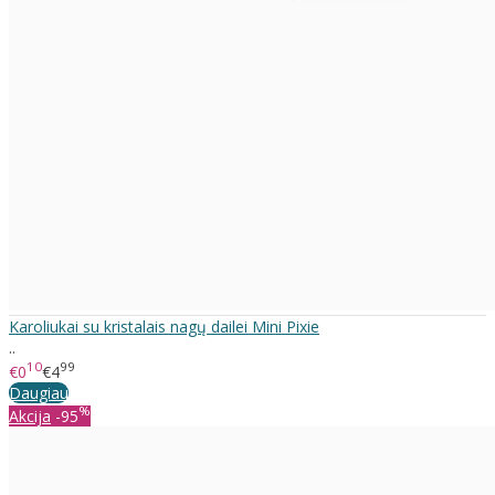
Karoliukai su kristalais nagų dailei Mini Pixie
..
10
99
€0
€4
Daugiau
%
Akcija
-95