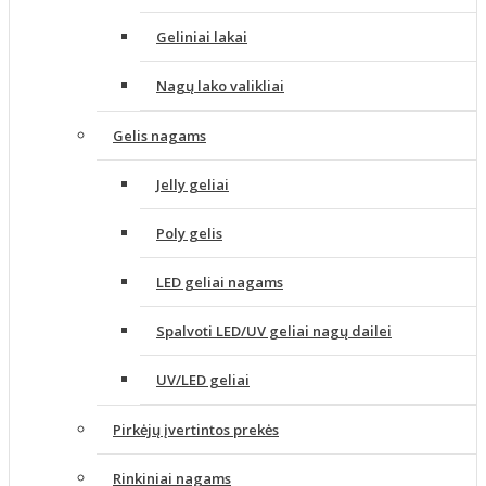
Geliniai lakai
Nagų lako valikliai
Gelis nagams
Jelly geliai
Poly gelis
LED geliai nagams
Spalvoti LED/UV geliai nagų dailei
UV/LED geliai
Pirkėjų įvertintos prekės
Rinkiniai nagams