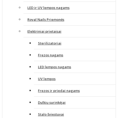
LED ir UV lempos nagams
Royal Nails Priemonės
Elektriniai prietaisai
Sterilizatoriai
Frezos nagams
LED lempos nagams
UV lempos
Frezos ir priedai nagams
Dulkių surinkėjai
Stalo šviestuvai