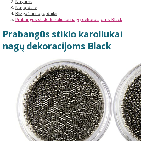
Nagams
Nagų dailė
Blizgučiai nagų dailei
Prabangūs stiklo karoliukai nagų dekoracijoms Black
Prabangūs stiklo karoliukai
nagų dekoracijoms Black