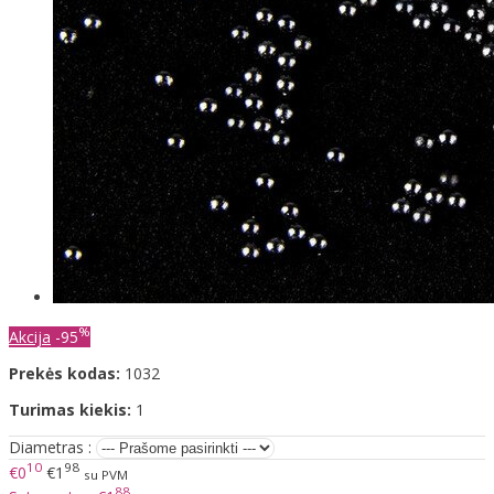
%
Akcija
-95
Prekės kodas:
1032
Turimas kiekis:
1
Diametras :
10
98
€0
€1
su PVM
88