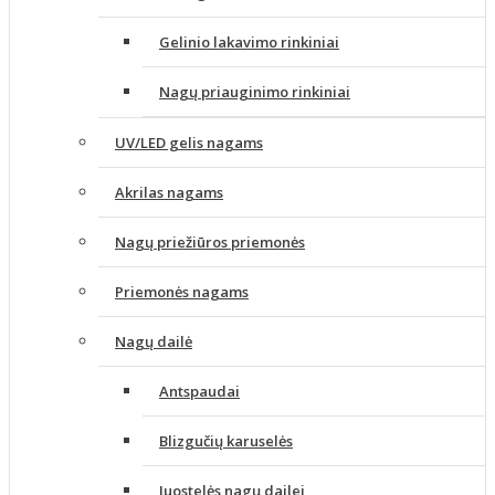
Gelinio lakavimo rinkiniai
Nagų priauginimo rinkiniai
UV/LED gelis nagams
Akrilas nagams
Nagų priežiūros priemonės
Priemonės nagams
Nagų dailė
Antspaudai
Blizgučių karuselės
Juostelės nagų dailei