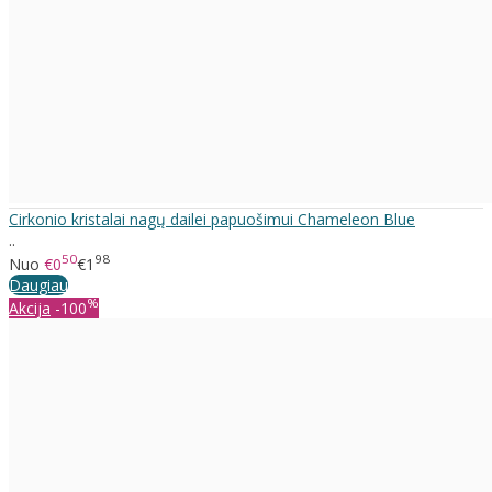
Cirkonio kristalai nagų dailei papuošimui Chameleon Blue
..
50
98
Nuo
€0
€1
Daugiau
%
Akcija
-100