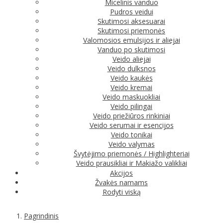
Micelinis vanduo
Pudros veidui
Skutimosi aksesuarai
Skutimosi priemonės
Valomosios emulsijos ir aliejai
Vanduo po skutimosi
Veido aliejai
Veido dulksnos
Veido kaukės
Veido kremai
Veido maskuokliai
Veido pilingai
Veido priežiūros rinkiniai
Veido serumai ir esencijos
Veido tonikai
Veido valymas
Švytėjimo priemonės / Highlighteriai
Veido prausikliai ir Makiažo valikliai
Akcijos
Žvakės namams
Rodyti viską
Pagrindinis