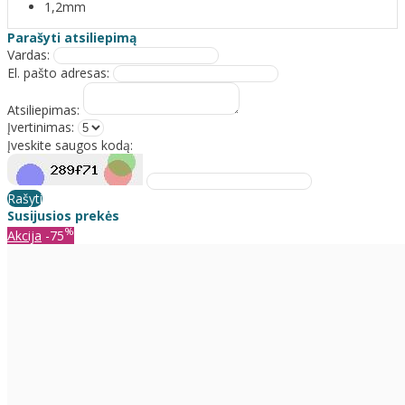
1,2mm
Parašyti atsiliepimą
Vardas:
El. pašto adresas:
Atsiliepimas:
Įvertinimas:
Įveskite saugos kodą:
Rašyti
Susijusios prekės
%
Akcija
-75