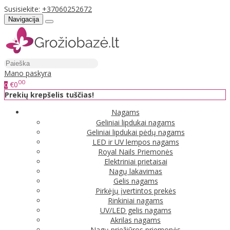
Susisiekite:
+37060252672
Navigacija
Mano paskyra
00
€0
0
Prekių krepšelis tuščias!
Nagams
Geliniai lipdukai nagams
Geliniai lipdukai pėdų nagams
LED ir UV lempos nagams
Royal Nails Priemonės
Elektriniai prietaisai
Nagų lakavimas
Gelis nagams
Pirkėjų įvertintos prekės
Rinkiniai nagams
UV/LED gelis nagams
Akrilas nagams
Nagų priežiūros priemonės