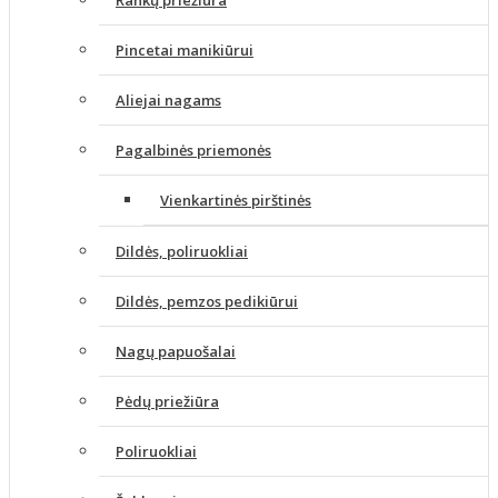
Pincetai manikiūrui
Aliejai nagams
Pagalbinės priemonės
Vienkartinės pirštinės
Dildės, poliruokliai
Dildės, pemzos pedikiūrui
Nagų papuošalai
Pėdų priežiūra
Poliruokliai