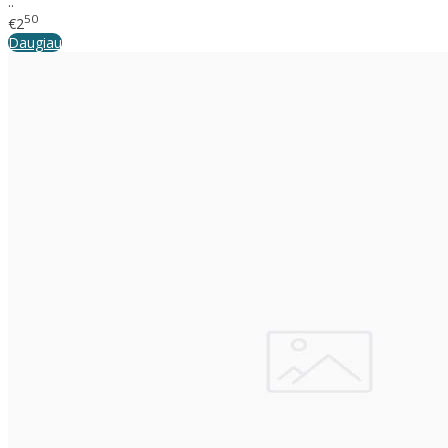
..
50
€2
Daugiau