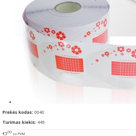
Prekės kodas:
0040
Turimas kiekis:
449
00
€3
su PVM