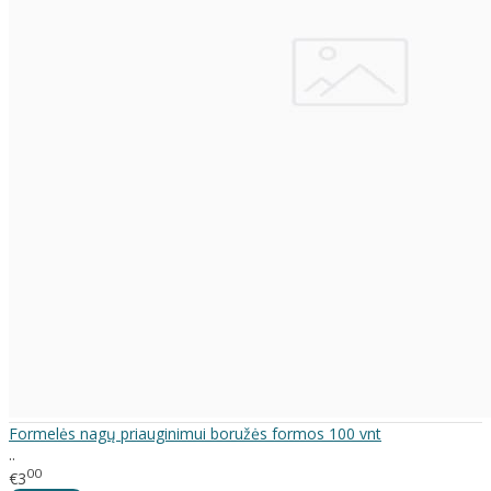
Formelės nagų priauginimui boružės formos 100 vnt
..
00
€3