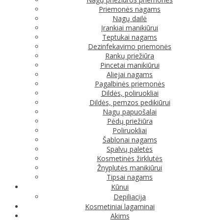
Priemonės nagams
Nagų dailė
Įrankiai manikiūrui
Teptukai nagams
Dezinfekavimo priemonės
Rankų priežiūra
Pincetai manikiūrui
Aliejai nagams
Pagalbinės priemonės
Dildės, poliruokliai
Dildės, pemzos pedikiūrui
Nagų papuošalai
Pėdų priežiūra
Poliruokliai
Šablonai nagams
Spalvų paletės
Kosmetinės žirklutės
Žnyplutės manikiūrui
Tipsai nagams
Kūnui
Depiliacija
Kosmetiniai lagaminai
Akims