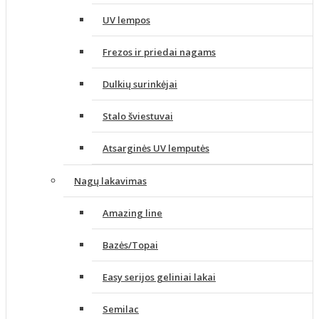
UV lempos
Frezos ir priedai nagams
Dulkių surinkėjai
Stalo šviestuvai
Atsarginės UV lemputės
Nagų lakavimas
Amazing line
Bazės/Topai
Easy serijos geliniai lakai
Semilac