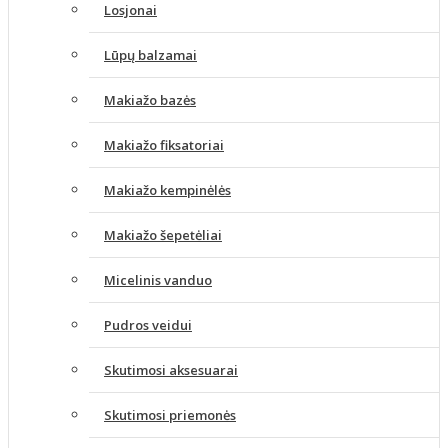
Losjonai
Lūpų balzamai
Makiažo bazės
Makiažo fiksatoriai
Makiažo kempinėlės
Makiažo šepetėliai
Micelinis vanduo
Pudros veidui
Skutimosi aksesuarai
Skutimosi priemonės