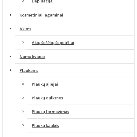
Depiliacija
Kosmetiniai lagaminai
Akims
Akių šešėlių šepetėliai
Namų kvapai
Plaukams
Plaukų aliejai
Plaukų dulksnos
Plaukų formavimas
Plaukų kaukės