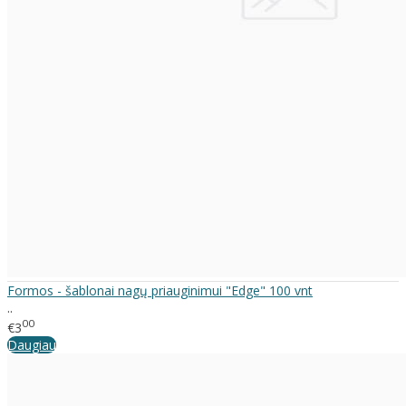
Formos - šablonai nagų priauginimui "Edge" 100 vnt
..
00
€3
Daugiau