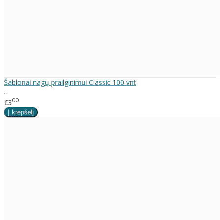
Šablonai nagų prailginimui Classic 100 vnt
..
00
€3