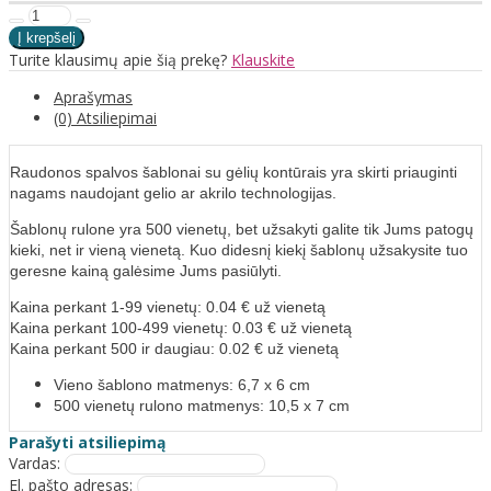
Turite klausimų apie šią prekę?
Klauskite
Aprašymas
(0) Atsiliepimai
Raudonos spalvos
šablonai
su gėlių kontūrais yra skirti priauginti
nagams naudojant gelio ar akrilo technologijas.
Šablonų rulone yra 500 vienetų, bet užsakyti galite tik Jums patogų
kieki, net ir vieną vienetą. Kuo didesnį kiekį šablonų užsakysite tuo
geresne kainą galėsime Jums pasiūlyti.
Kaina perkant 1-99 vienetų: 0.04 € už vienetą
Kaina perkant 100-499 vienetų: 0.03 € už vienetą
Kaina perkant 500 ir daugiau: 0.02 € už vienetą
Vieno šablono matmenys: 6,7 x 6 cm
500 vienetų rulono matmenys: 10,5 x 7 cm
Parašyti atsiliepimą
Vardas:
El. pašto adresas: