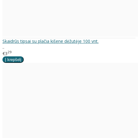
Skaidrūs tipsai su plačia kišene dėžutėje 100 vnt.
..
29
€3