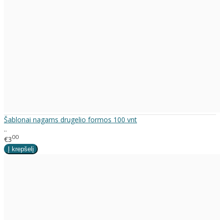
Šablonai nagams drugelio formos 100 vnt
..
00
€3