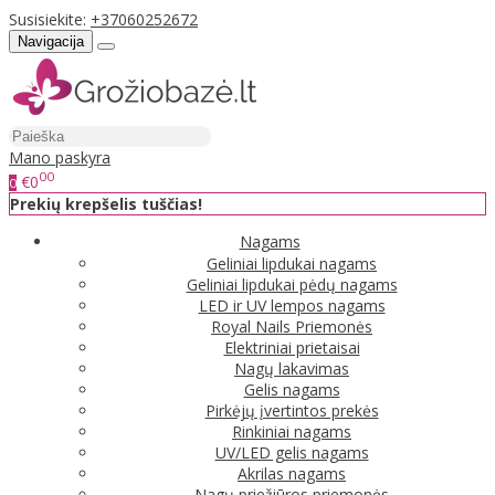
Susisiekite:
+37060252672
Navigacija
Mano paskyra
00
€0
0
Prekių krepšelis tuščias!
Nagams
Geliniai lipdukai nagams
Geliniai lipdukai pėdų nagams
LED ir UV lempos nagams
Royal Nails Priemonės
Elektriniai prietaisai
Nagų lakavimas
Gelis nagams
Pirkėjų įvertintos prekės
Rinkiniai nagams
UV/LED gelis nagams
Akrilas nagams
Nagų priežiūros priemonės