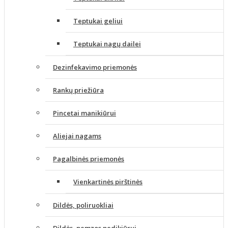
Teptukai geliui
Teptukai nagų dailei
Dezinfekavimo priemonės
Rankų priežiūra
Pincetai manikiūrui
Aliejai nagams
Pagalbinės priemonės
Vienkartinės pirštinės
Dildės, poliruokliai
Dildės, pemzos pedikiūrui