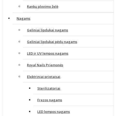
Rankų plovimo želė
Nagams
Geliniai lipdukai nagams
Geliniai lipdukai pėdų nagams
LED ir UV lempos nagams
Royal Nails Priemonės
Elektriniai prietaisai
Sterilizatoriai
Frezos nagams
LED lempos nagams