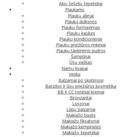
Akių šešėlių šepetėliai
Plaukams
Plaukų aliejai
Plaukų dulksnos
Plaukų formavimas
Plaukų kaukės
Plaukų kondicionieriai
Plaukų priežiūros rinkiniai
Plaukų tankinimo pudros
Šampūnai
Ūsų vaškas
Namų kvapai
Veidui
Balzamai po skutimosi
Barzdos ir ūsų priežiūros kosmetika
BB ir CC toniniai kremai
Bronzantai
Losjonai
Lūpų balzamai
Makiažo bazės
Makiažo fiksatoriai
Makiažo kempinėlės
Makiažo šepetėliai