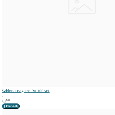
Šablonai nagams RA 100 vnt
..
00
€3