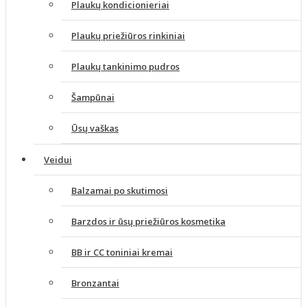
Plaukų kondicionieriai
Plaukų priežiūros rinkiniai
Plaukų tankinimo pudros
Šampūnai
Ūsų vaškas
Veidui
Balzamai po skutimosi
Barzdos ir ūsų priežiūros kosmetika
BB ir CC toniniai kremai
Bronzantai