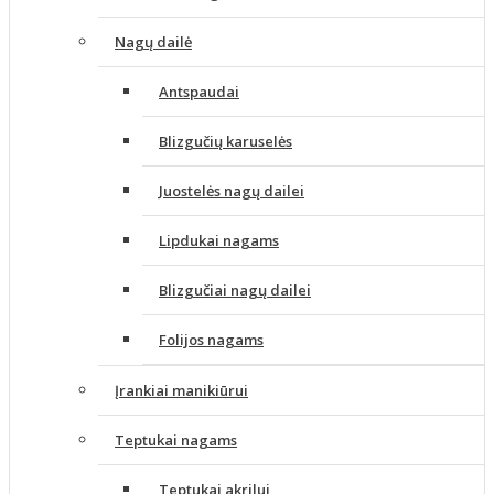
Nagų dailė
Antspaudai
Blizgučių karuselės
Juostelės nagų dailei
Lipdukai nagams
Blizgučiai nagų dailei
Folijos nagams
Įrankiai manikiūrui
Teptukai nagams
Teptukai akrilui