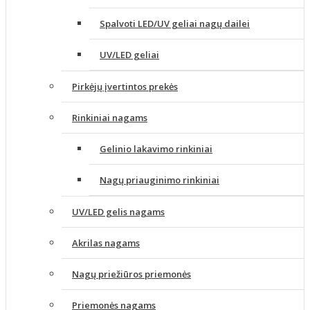
Spalvoti LED/UV geliai nagų dailei
UV/LED geliai
Pirkėjų įvertintos prekės
Rinkiniai nagams
Gelinio lakavimo rinkiniai
Nagų priauginimo rinkiniai
UV/LED gelis nagams
Akrilas nagams
Nagų priežiūros priemonės
Priemonės nagams