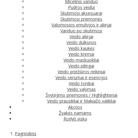
Micelinis vanduo
Pudros veidui
Skutimosi aksesuarai
Skutimosi priemonės
Valomosios emulsijos ir aliejai
Vanduo po skutimosi
Veido aliejai
Veido dulksnos
Veido kaukės
Veido kremai
Veido maskuokliai
Veido pilingai
Veido priežiūros rinkiniai
Veido serumai ir esencijos
Veido tonikai
Veido valymas
Švytėjimo priemonės / Highlighteriai
Veido prausikliai ir Makiažo valikliai
Akcijos
Žvakės namams
Rodyti viską
Pagrindinis