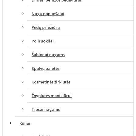
Nagų papuošalai
Pėdų priežiūra
Poliruokliai
Šablonai nagams
Spalvų paletės
Kosmetinės žirklutės
Žnyplutės manikiūrui
Tipsai nagams
Kūnui