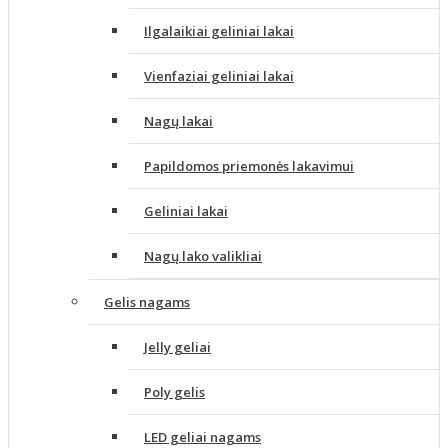
Ilgalaikiai geliniai lakai
Vienfaziai geliniai lakai
Nagų lakai
Papildomos priemonės lakavimui
Geliniai lakai
Nagų lako valikliai
Gelis nagams
Jelly geliai
Poly gelis
LED geliai nagams