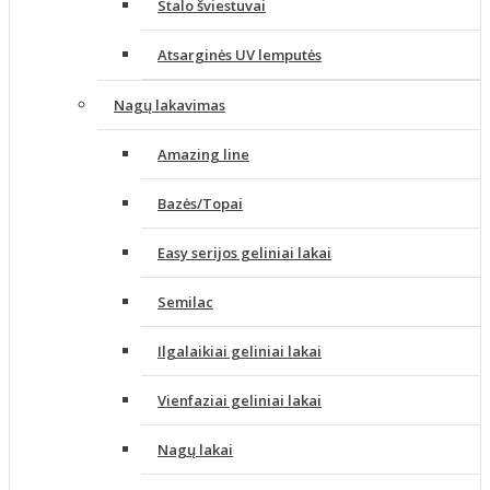
Stalo šviestuvai
Atsarginės UV lemputės
Nagų lakavimas
Amazing line
Bazės/Topai
Easy serijos geliniai lakai
Semilac
Ilgalaikiai geliniai lakai
Vienfaziai geliniai lakai
Nagų lakai