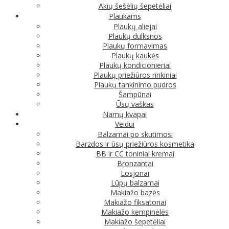
Akių šešėlių šepetėliai
Plaukams
Plaukų aliejai
Plaukų dulksnos
Plaukų formavimas
Plaukų kaukės
Plaukų kondicionieriai
Plaukų priežiūros rinkiniai
Plaukų tankinimo pudros
Šampūnai
Ūsų vaškas
Namų kvapai
Veidui
Balzamai po skutimosi
Barzdos ir ūsų priežiūros kosmetika
BB ir CC toniniai kremai
Bronzantai
Losjonai
Lūpų balzamai
Makiažo bazės
Makiažo fiksatoriai
Makiažo kempinėlės
Makiažo šepetėliai