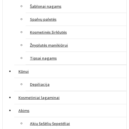
Šablonai nagams
Spalvų paletės
Kosmetinės žirklutės
Žnyplutės manikiūrui
Tipsai nagams
Kūnui
Depiliacija
Kosmetiniai lagaminai
Akims
Akių šešėlių šepetėliai