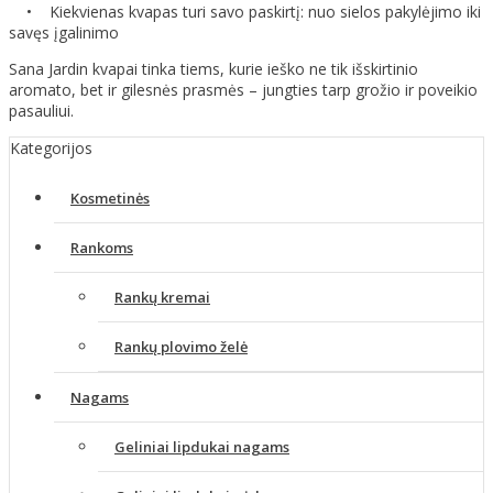
• Kiekvienas kvapas turi savo paskirtį: nuo sielos pakylėjimo iki
savęs įgalinimo
Sana Jardin kvapai tinka tiems, kurie ieško ne tik išskirtinio
aromato, bet ir gilesnės prasmės – jungties tarp grožio ir poveikio
pasauliui.
Kategorijos
Kosmetinės
Rankoms
Rankų kremai
Rankų plovimo želė
Nagams
Geliniai lipdukai nagams