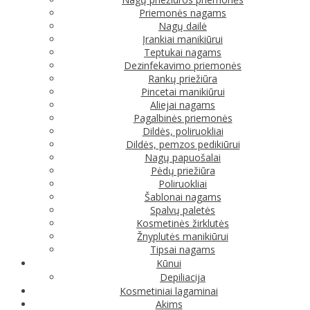
Priemonės nagams
Nagų dailė
Įrankiai manikiūrui
Teptukai nagams
Dezinfekavimo priemonės
Rankų priežiūra
Pincetai manikiūrui
Aliejai nagams
Pagalbinės priemonės
Dildės, poliruokliai
Dildės, pemzos pedikiūrui
Nagų papuošalai
Pėdų priežiūra
Poliruokliai
Šablonai nagams
Spalvų paletės
Kosmetinės žirklutės
Žnyplutės manikiūrui
Tipsai nagams
Kūnui
Depiliacija
Kosmetiniai lagaminai
Akims