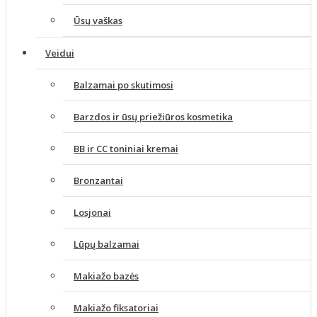
Ūsų vaškas
Veidui
Balzamai po skutimosi
Barzdos ir ūsų priežiūros kosmetika
BB ir CC toniniai kremai
Bronzantai
Losjonai
Lūpų balzamai
Makiažo bazės
Makiažo fiksatoriai