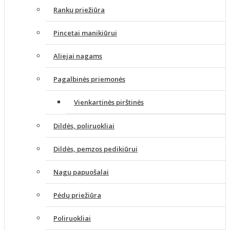
Rankų priežiūra
Pincetai manikiūrui
Aliejai nagams
Pagalbinės priemonės
Vienkartinės pirštinės
Dildės, poliruokliai
Dildės, pemzos pedikiūrui
Nagų papuošalai
Pėdų priežiūra
Poliruokliai