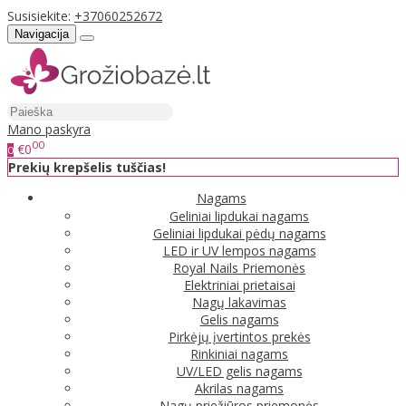
Susisiekite:
+37060252672
Navigacija
Mano paskyra
00
€0
0
Prekių krepšelis tuščias!
Nagams
Geliniai lipdukai nagams
Geliniai lipdukai pėdų nagams
LED ir UV lempos nagams
Royal Nails Priemonės
Elektriniai prietaisai
Nagų lakavimas
Gelis nagams
Pirkėjų įvertintos prekės
Rinkiniai nagams
UV/LED gelis nagams
Akrilas nagams
Nagų priežiūros priemonės