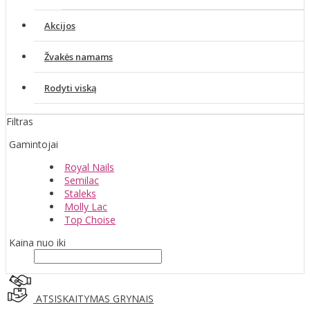
Akcijos
Žvakės namams
Rodyti viską
Filtras
Gamintojai
Royal Nails
Semilac
Staleks
Molly Lac
Top Choise
Kaina nuo iki
ATSISKAITYMAS GRYNAIS