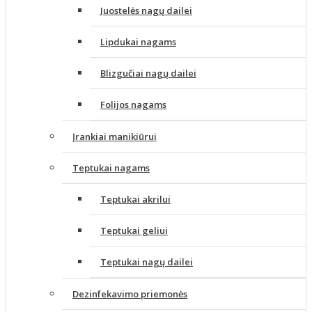
Juostelės nagų dailei
Lipdukai nagams
Blizgučiai nagų dailei
Folijos nagams
Įrankiai manikiūrui
Teptukai nagams
Teptukai akrilui
Teptukai geliui
Teptukai nagų dailei
Dezinfekavimo priemonės