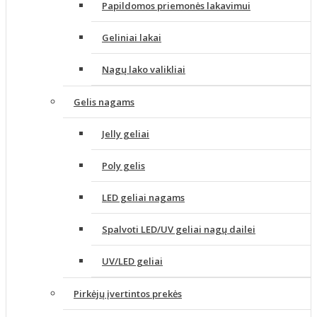
Papildomos priemonės lakavimui
Geliniai lakai
Nagų lako valikliai
Gelis nagams
Jelly geliai
Poly gelis
LED geliai nagams
Spalvoti LED/UV geliai nagų dailei
UV/LED geliai
Pirkėjų įvertintos prekės