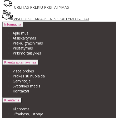
GREITAS PREKIŲ PRISTATYMAS
VISI POPULIARIAUSI ATSISKAITYMO BŪDAI
Informacija
Apie mus
Atsiskaitymas
Prekių grąžinimas
Pristatymas
Pirkimo taisyklės
Klientų aptarnavimas
Visos prekės
Prekės su nuolaida
Gamintojai
Svetainės medis
Kontaktai
Klientams
Klientams
Užsakymų istorija