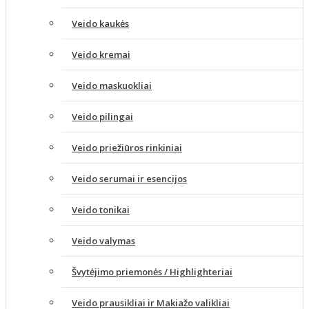
Veido kaukės
Veido kremai
Veido maskuokliai
Veido pilingai
Veido priežiūros rinkiniai
Veido serumai ir esencijos
Veido tonikai
Veido valymas
Švytėjimo priemonės / Highlighteriai
Veido prausikliai ir Makiažo valikliai