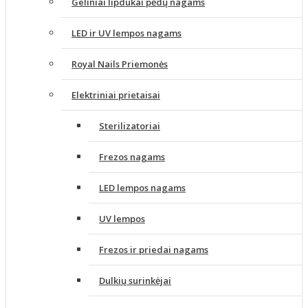
Geliniai lipdukai pėdų nagams
LED ir UV lempos nagams
Royal Nails Priemonės
Elektriniai prietaisai
Sterilizatoriai
Frezos nagams
LED lempos nagams
UV lempos
Frezos ir priedai nagams
Dulkių surinkėjai