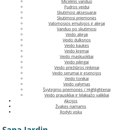
Micelinis vanduo
Pudros veidui
Skutimosi aksesuarai
Skutimosi priemonės
Valomosios emulsijos ir aliejai
Vanduo po skutimosi
Veido aliejai
Veido dulksnos
Veido kaukės
Veido kremai
Veido maskuokliai
Veido pilingai
Veido priežiūros rinkiniai
Veido serumai ir esencijos
Veido tonikai
Veido valymas
Švytėjimo priemonės / Highlighteriai
Veido prausikliai ir Makiažo valikliai
Akcijos
Žvakės namams
Rodyti viską
Sana Jardin