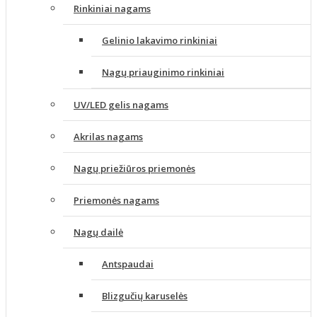
Rinkiniai nagams
Gelinio lakavimo rinkiniai
Nagų priauginimo rinkiniai
UV/LED gelis nagams
Akrilas nagams
Nagų priežiūros priemonės
Priemonės nagams
Nagų dailė
Antspaudai
Blizgučių karuselės