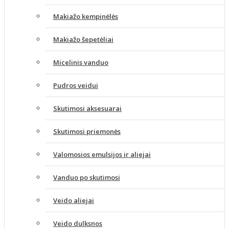
Makiažo kempinėlės
Makiažo šepetėliai
Micelinis vanduo
Pudros veidui
Skutimosi aksesuarai
Skutimosi priemonės
Valomosios emulsijos ir aliejai
Vanduo po skutimosi
Veido aliejai
Veido dulksnos