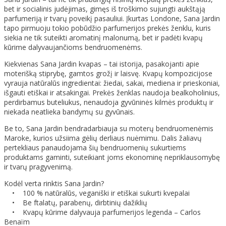
bet ir socialinis judėjimas, gimęs iš troškimo sujungti aukštąją
parfumeriją ir tvarų poveikį pasauliui. Įkurtas Londone, Sana Jardin
tapo pirmuoju tokio pobūdžio parfumerijos prekės ženklu, kuris
siekia ne tik suteikti aromatinį malonumą, bet ir padėti kvapų
kūrime dalyvaujančioms bendruomenėms.
Kiekvienas Sana Jardin kvapas – tai istorija, pasakojanti apie
moterišką stiprybę, gamtos grožį ir laisvę. Kvapų kompozicijose
vyrauja natūralūs ingredientai: žiedai, sakai, mediena ir prieskoniai,
išgauti etiškai ir atsakingai. Prekės ženklas naudoja bealkoholinius,
perdirbamus buteliukus, nenaudoja gyvūninės kilmės produktų ir
niekada neatlieka bandymų su gyvūnais.
Be to, Sana Jardin bendradarbiauja su moterų bendruomenėmis
Maroke, kurios užsiima gėlių derliaus nuėmimu. Dalis žaliavų
pertekliaus panaudojama šių bendruomenių sukurtiems
produktams gaminti, suteikiant joms ekonominę nepriklausomybę
ir tvarų pragyvenimą.
Kodėl verta rinktis Sana Jardin?
• 100 % natūralūs, veganiški ir etiškai sukurti kvepalai
• Be ftalatų, parabenų, dirbtinių dažiklių
• Kvapų kūrime dalyvauja parfumerijos legenda – Carlos
Benaïm