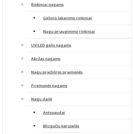
Rinkiniai nagams
Gelinio lakavimo rinkiniai
Nagų priauginimo rinkiniai
UV/LED gelis nagams
Akrilas nagams
Nagų priežiūros priemonės
Priemonės nagams
Nagų dailė
Antspaudai
Blizgučių karuselės