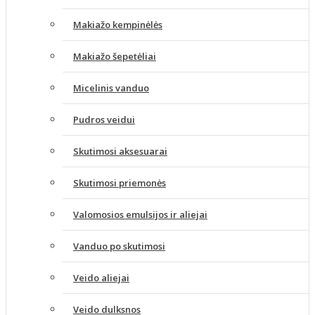
Makiažo kempinėlės
Makiažo šepetėliai
Micelinis vanduo
Pudros veidui
Skutimosi aksesuarai
Skutimosi priemonės
Valomosios emulsijos ir aliejai
Vanduo po skutimosi
Veido aliejai
Veido dulksnos