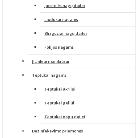
Juostelės nagų dailei
Lipdukai nagams
Blizgučiai nagų dailei
Folijos nagams
Įrankiai manikiūrui
Teptukai nagams
Teptukai akrilui
Teptukai geliui
Teptukai nagų dailei
Dezinfekavimo priemonės