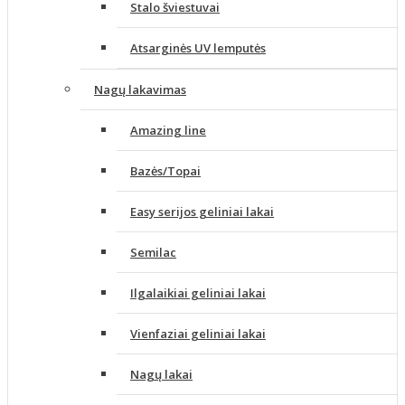
Stalo šviestuvai
Atsarginės UV lemputės
Nagų lakavimas
Amazing line
Bazės/Topai
Easy serijos geliniai lakai
Semilac
Ilgalaikiai geliniai lakai
Vienfaziai geliniai lakai
Nagų lakai