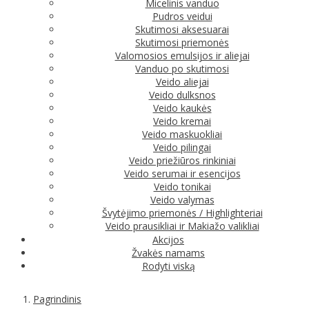
Micelinis vanduo
Pudros veidui
Skutimosi aksesuarai
Skutimosi priemonės
Valomosios emulsijos ir aliejai
Vanduo po skutimosi
Veido aliejai
Veido dulksnos
Veido kaukės
Veido kremai
Veido maskuokliai
Veido pilingai
Veido priežiūros rinkiniai
Veido serumai ir esencijos
Veido tonikai
Veido valymas
Švytėjimo priemonės / Highlighteriai
Veido prausikliai ir Makiažo valikliai
Akcijos
Žvakės namams
Rodyti viską
Pagrindinis