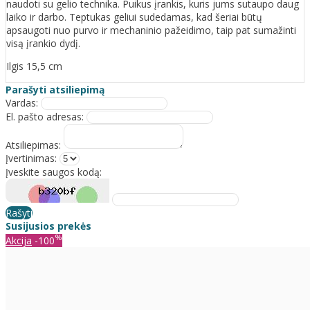
naudoti su gelio technika. Puikus įrankis, kuris jums sutaupo daug
laiko ir darbo. Teptukas geliui sudedamas, kad šeriai būtų
apsaugoti nuo purvo ir mechaninio pažeidimo, taip pat sumažinti
visą įrankio dydį.
Ilgis 15,5 cm
Parašyti atsiliepimą
Vardas:
El. pašto adresas:
Atsiliepimas:
Įvertinimas:
Įveskite saugos kodą:
Rašyti
Susijusios prekės
%
Akcija
-100