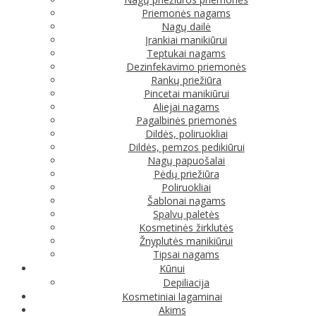
Priemonės nagams
Nagų dailė
Įrankiai manikiūrui
Teptukai nagams
Dezinfekavimo priemonės
Rankų priežiūra
Pincetai manikiūrui
Aliejai nagams
Pagalbinės priemonės
Dildės, poliruokliai
Dildės, pemzos pedikiūrui
Nagų papuošalai
Pėdų priežiūra
Poliruokliai
Šablonai nagams
Spalvų paletės
Kosmetinės žirklutės
Žnyplutės manikiūrui
Tipsai nagams
Kūnui
Depiliacija
Kosmetiniai lagaminai
Akims