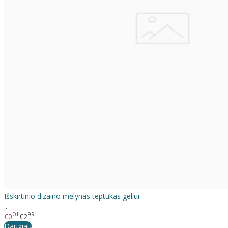
Išskirtinio dizaino mėlynas teptukas geliui
..
01
99
€0
€2
Daugiau