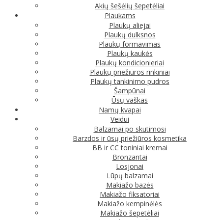
Akių šešėlių šepetėliai
Plaukams
Plaukų aliejai
Plaukų dulksnos
Plaukų formavimas
Plaukų kaukės
Plaukų kondicionieriai
Plaukų priežiūros rinkiniai
Plaukų tankinimo pudros
Šampūnai
Ūsų vaškas
Namų kvapai
Veidui
Balzamai po skutimosi
Barzdos ir ūsų priežiūros kosmetika
BB ir CC toniniai kremai
Bronzantai
Losjonai
Lūpų balzamai
Makiažo bazės
Makiažo fiksatoriai
Makiažo kempinėlės
Makiažo šepetėliai