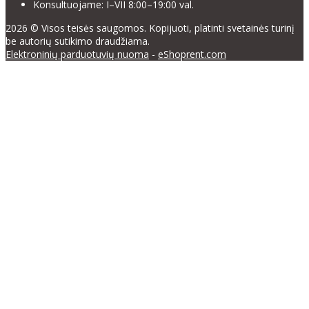
Konsultuojame: I–VII 8:00–19:00 val.
2026 © Visos teisės saugomos. Kopijuoti, platinti svetainės turinį
be autorių sutikimo draudžiama.
Elektroninių parduotuvių nuoma
-
eShoprent.com