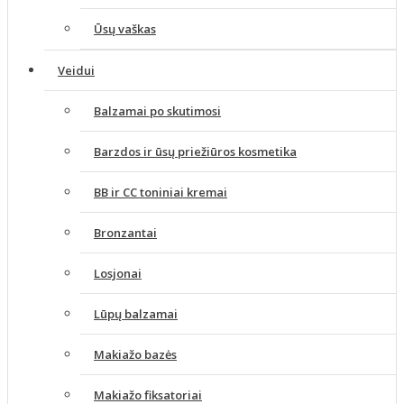
Ūsų vaškas
Veidui
Balzamai po skutimosi
Barzdos ir ūsų priežiūros kosmetika
BB ir CC toniniai kremai
Bronzantai
Losjonai
Lūpų balzamai
Makiažo bazės
Makiažo fiksatoriai