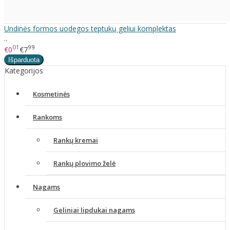
Undinės formos uodegos teptukų geliui komplektas
..
01
99
€0
€7
Kategorijos
Kosmetinės
Rankoms
Rankų kremai
Rankų plovimo želė
Nagams
Geliniai lipdukai nagams