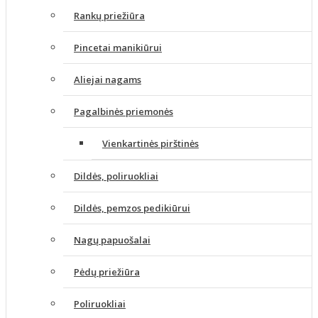
Rankų priežiūra
Pincetai manikiūrui
Aliejai nagams
Pagalbinės priemonės
Vienkartinės pirštinės
Dildės, poliruokliai
Dildės, pemzos pedikiūrui
Nagų papuošalai
Pėdų priežiūra
Poliruokliai