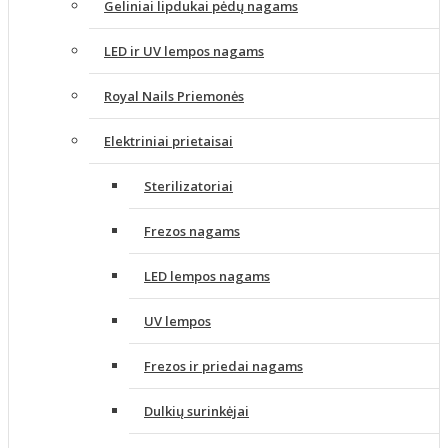
Geliniai lipdukai pėdų nagams
LED ir UV lempos nagams
Royal Nails Priemonės
Elektriniai prietaisai
Sterilizatoriai
Frezos nagams
LED lempos nagams
UV lempos
Frezos ir priedai nagams
Dulkių surinkėjai