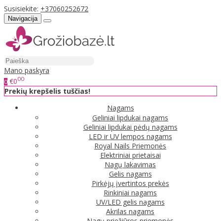
Susisiekite:
+37060252672
Navigacija
Mano paskyra
00
€0
0
Prekių krepšelis tuščias!
Nagams
Geliniai lipdukai nagams
Geliniai lipdukai pėdų nagams
LED ir UV lempos nagams
Royal Nails Priemonės
Elektriniai prietaisai
Nagų lakavimas
Gelis nagams
Pirkėjų įvertintos prekės
Rinkiniai nagams
UV/LED gelis nagams
Akrilas nagams
Nagų priežiūros priemonės