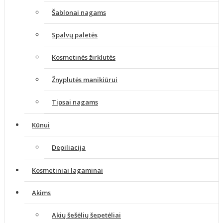
Šablonai nagams
Spalvų paletės
Kosmetinės žirklutės
Žnyplutės manikiūrui
Tipsai nagams
Kūnui
Depiliacija
Kosmetiniai lagaminai
Akims
Akių šešėlių šepetėliai