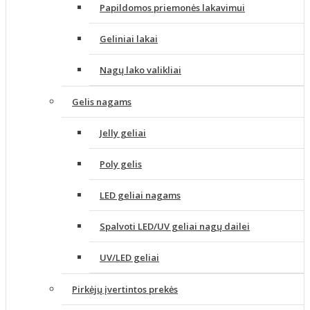
Papildomos priemonės lakavimui
Geliniai lakai
Nagų lako valikliai
Gelis nagams
Jelly geliai
Poly gelis
LED geliai nagams
Spalvoti LED/UV geliai nagų dailei
UV/LED geliai
Pirkėjų įvertintos prekės