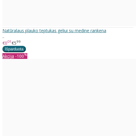
Natūralaus plauko teptukas geliui su medine rankena
..
01
99
€0
€5
%
Akcija
-100