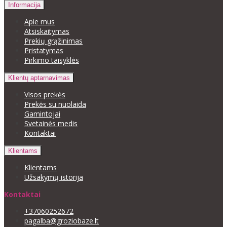
Informacija
Apie mus
Atsiskaitymas
Prekių grąžinimas
Pristatymas
Pirkimo taisyklės
Klientų aptarnavimas
Visos prekės
Prekės su nuolaida
Gamintojai
Svetainės medis
Kontaktai
Klientams
Klientams
Užsakymų istorija
Kontaktai
+37060252672
pagalba@groziobaze.lt