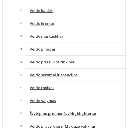
Veido kaukės
Veido kremai
Veido maskuokliai
Veido pilingai
Veido priežiūros rinkiniai
Veido serumai ir esencijos
Veido tonikai
Veido valymas
Švytėjimo priemonės / Highlighteriai
Veido prausikliai ir Makiažo valikliai