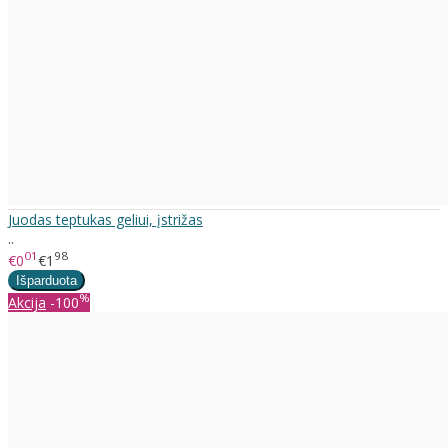
Juodas teptukas geliui, įstrižas
..
01
98
€0
€1
%
Akcija
-100