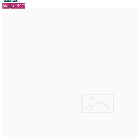
%
Akcija
-99