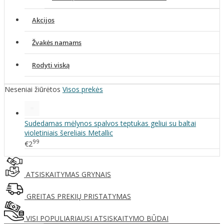
Akcijos
Žvakės namams
Rodyti viską
Neseniai žiūrėtos
Visos prekės
Sudedamas mėlynos spalvos teptukas geliui su baltai
violetiniais šereliais Metallic
99
€2
ATSISKAITYMAS GRYNAIS
GREITAS PREKIŲ PRISTATYMAS
VISI POPULIARIAUSI ATSISKAITYMO BŪDAI