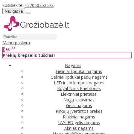
Susisiekite:
+37060252672
Navigacija
Mano paskyra
00
€0
0
Prekių krepšelis tuščias!
Nagams
Geliniai lipdukai nagams
Geliniai lipdukai pėdų nagams
LED ir UV lempos nagams
Royal Nails Priemonės
Elektriniai prietaisai
Nagų lakavimas
Gelis nagams
Pirkėjų įvertintos prekės
Rinkiniai nagams
UV/LED gelis nagams
Akrilas nagams
Nagų priežiūros priemonės