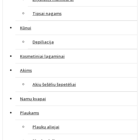
Tipsai nagams
Kūnui
Depiliacija
Kosmetiniai lagaminai
Akims
Akių šešėlių šepetėliai
Namų kvapai
Plaukams
Plaukų aliejai