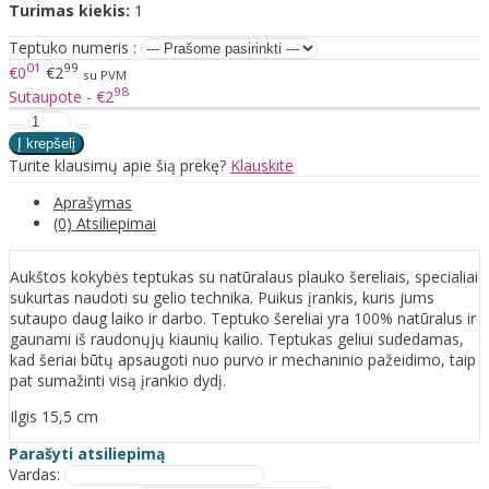
Turimas kiekis:
1
Teptuko numeris :
01
99
€0
€2
su PVM
98
Sutaupote - €2
Turite klausimų apie šią prekę?
Klauskite
Aprašymas
(0) Atsiliepimai
Aukštos kokybės teptukas su natūralaus plauko šereliais, specialiai
sukurtas naudoti su gelio technika. Puikus įrankis, kuris jums
sutaupo daug laiko ir darbo. Teptuko šereliai yra 100% natūralus ir
gaunami iš raudonųjų kiaunių kailio. Teptukas geliui sudedamas,
kad šeriai būtų apsaugoti nuo purvo ir mechaninio pažeidimo, taip
pat sumažinti visą įrankio dydį.
Ilgis 15,5 cm
Parašyti atsiliepimą
Vardas: