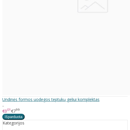
Undinės formos uodegos teptukų geliui komplektas
..
01
99
€0
€7
Kategorijos