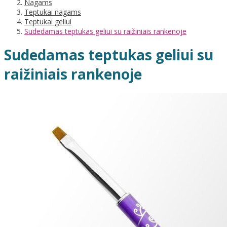
Nagams
Teptukai nagams
Teptukai geliui
Sudedamas teptukas geliui su raižiniais rankenoje
Sudedamas teptukas geliui su
raižiniais rankenoje