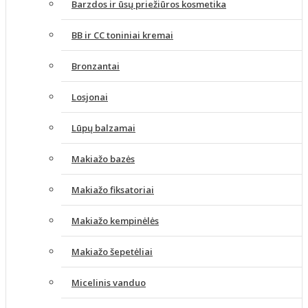
Barzdos ir ūsų priežiūros kosmetika
BB ir CC toniniai kremai
Bronzantai
Losjonai
Lūpų balzamai
Makiažo bazės
Makiažo fiksatoriai
Makiažo kempinėlės
Makiažo šepetėliai
Micelinis vanduo