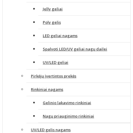
Jelly geliai
Poly gelis
LED geliai nagams
Spalvoti LED/UV geliai nagų dailei
UV/LED geliai
Pirkėjų įvertintos prekės
Rinkiniai nagams
Gelinio lakavimo rinkiniai
Nagų priauginimo rinkiniai
UV/LED gelis nagams