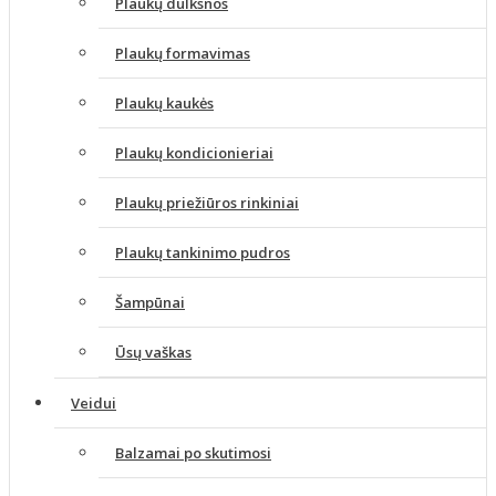
Plaukų dulksnos
Plaukų formavimas
Plaukų kaukės
Plaukų kondicionieriai
Plaukų priežiūros rinkiniai
Plaukų tankinimo pudros
Šampūnai
Ūsų vaškas
Veidui
Balzamai po skutimosi