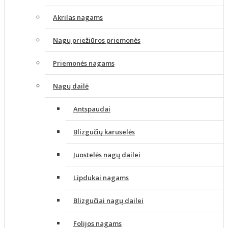
Akrilas nagams
Nagų priežiūros priemonės
Priemonės nagams
Nagų dailė
Antspaudai
Blizgučių karuselės
Juostelės nagų dailei
Lipdukai nagams
Blizgučiai nagų dailei
Folijos nagams