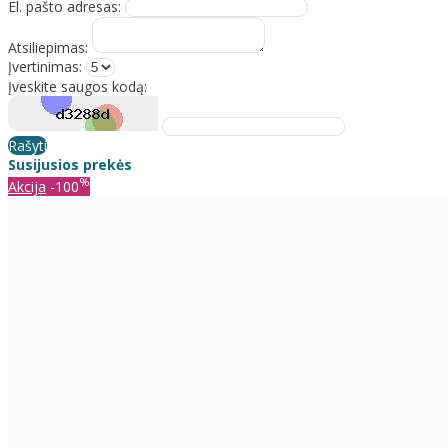
El. pašto adresas:
Atsiliepimas:
Įvertinimas:
Įveskite saugos kodą:
Rašyti
Susijusios prekės
%
Akcija
-100