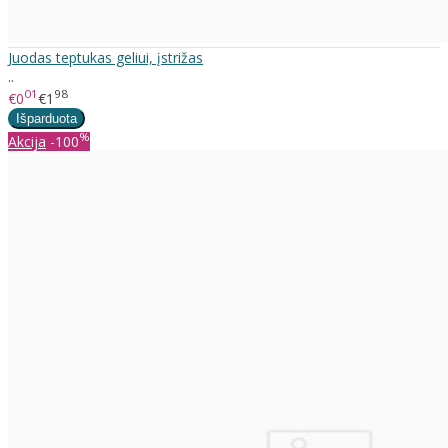
Juodas teptukas geliui, įstrižas
..
01
98
€0
€1
%
Akcija
-100