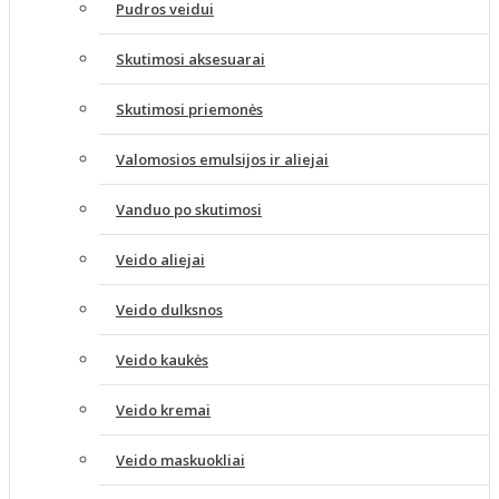
Pudros veidui
Skutimosi aksesuarai
Skutimosi priemonės
Valomosios emulsijos ir aliejai
Vanduo po skutimosi
Veido aliejai
Veido dulksnos
Veido kaukės
Veido kremai
Veido maskuokliai