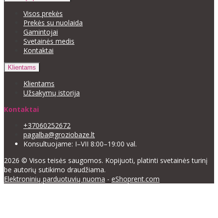
Visos prekės
Prekės su nuolaida
Gamintojai
Svetainės medis
Kontaktai
Klientams
Klientams
Užsakymų istorija
Kontaktai
+37060252672
pagalba@groziobaze.lt
Konsultuojame: I–VII 8:00–19:00 val.
2026 © Visos teisės saugomos. Kopijuoti, platinti svetainės turinį
be autorių sutikimo draudžiama.
Elektroninių parduotuvių nuoma
-
eShoprent.com