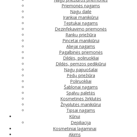
Priemonės nagams
Nagų dailė
Įrankiai manikiūrui
Teptukai nagams
Dezinfekavimo priemonės
Rankų priežiūra
Pincetai manikiūrui
Aliejai nagams
Pagalbinės priemonės
Dildės, poliruokliai
Dildės, pemzos pedikiūrui
Nagų papuošalai
Pėdų priežiūra
Poliruokliai
Šablonai nagams
Spalvų paletės
Kosmetinės žirklutės
Žnyplutės manikiūrui
Tipsai nagams
Kūnui
Depiliacija
Kosmetiniai lagaminai
Akims