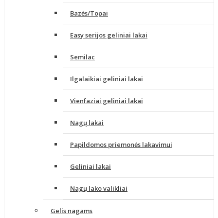
Bazės/Topai
Easy serijos geliniai lakai
Semilac
Ilgalaikiai geliniai lakai
Vienfaziai geliniai lakai
Nagų lakai
Papildomos priemonės lakavimui
Geliniai lakai
Nagų lako valikliai
Gelis nagams