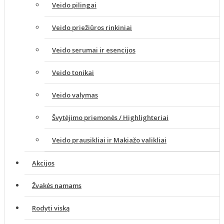
Veido pilingai
Veido priežiūros rinkiniai
Veido serumai ir esencijos
Veido tonikai
Veido valymas
Švytėjimo priemonės / Highlighteriai
Veido prausikliai ir Makiažo valikliai
Akcijos
Žvakės namams
Rodyti viską