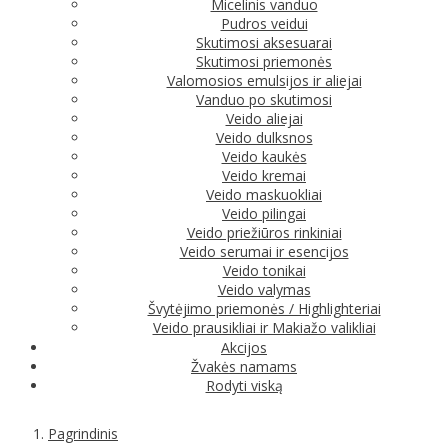
Micelinis vanduo
Pudros veidui
Skutimosi aksesuarai
Skutimosi priemonės
Valomosios emulsijos ir aliejai
Vanduo po skutimosi
Veido aliejai
Veido dulksnos
Veido kaukės
Veido kremai
Veido maskuokliai
Veido pilingai
Veido priežiūros rinkiniai
Veido serumai ir esencijos
Veido tonikai
Veido valymas
Švytėjimo priemonės / Highlighteriai
Veido prausikliai ir Makiažo valikliai
Akcijos
Žvakės namams
Rodyti viską
Pagrindinis