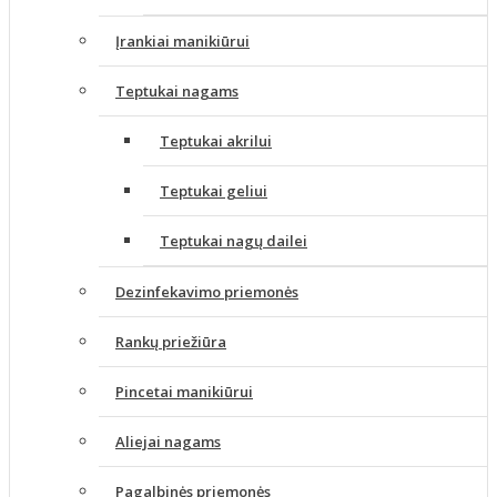
Įrankiai manikiūrui
Teptukai nagams
Teptukai akrilui
Teptukai geliui
Teptukai nagų dailei
Dezinfekavimo priemonės
Rankų priežiūra
Pincetai manikiūrui
Aliejai nagams
Pagalbinės priemonės