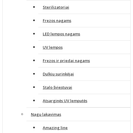
Sterilizatoriai
Frezos nagams
LED lempos nagams
UV lempos
Frezos ir priedai nagams
Dulkių surinkėjai
Stalo šviestuvai
Atsarginės UV lemputės
Nagų lakavimas
Amazing line