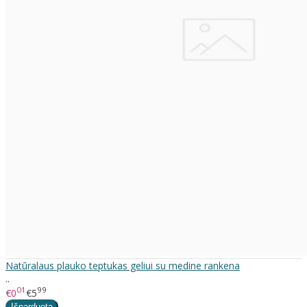
Natūralaus plauko teptukas geliui su medine rankena
..
01
99
€0
€5