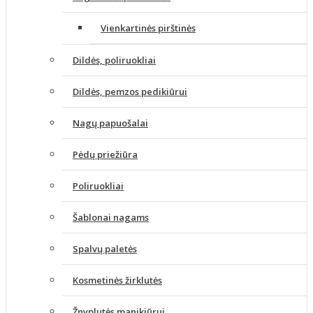
Vienkartinės pirštinės
Dildės, poliruokliai
Dildės, pemzos pedikiūrui
Nagų papuošalai
Pėdų priežiūra
Poliruokliai
Šablonai nagams
Spalvų paletės
Kosmetinės žirklutės
Žnyplutės manikiūrui