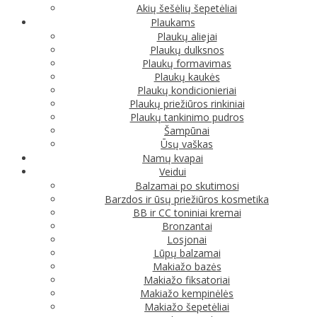
Akių šešėlių šepetėliai
Plaukams
Plaukų aliejai
Plaukų dulksnos
Plaukų formavimas
Plaukų kaukės
Plaukų kondicionieriai
Plaukų priežiūros rinkiniai
Plaukų tankinimo pudros
Šampūnai
Ūsų vaškas
Namų kvapai
Veidui
Balzamai po skutimosi
Barzdos ir ūsų priežiūros kosmetika
BB ir CC toniniai kremai
Bronzantai
Losjonai
Lūpų balzamai
Makiažo bazės
Makiažo fiksatoriai
Makiažo kempinėlės
Makiažo šepetėliai