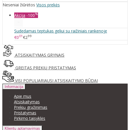
Neseniai žiūrėtos
Visos prekės
%
Akcija
-100
Sudedamas teptukas geliui su raižiniais rankenoje
01
99
€0
€2
ATSISKAITYMAS GRYNAIS
GREITAS PREKIŲ PRISTATYMAS
VISI POPULIARIAUSI ATSISKAITYMO BŪDAI
Informacija
Apie mus
Atsiskaitymas
Prekių grąžinimas
Pristatymas
Pirkimo taisyklės
Klientų aptarnavimas