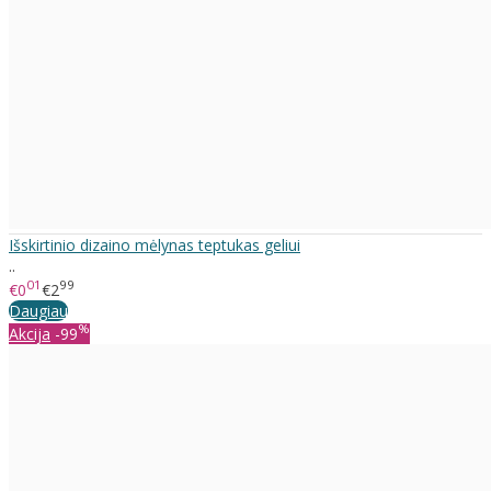
Išskirtinio dizaino mėlynas teptukas geliui
..
01
99
€0
€2
Daugiau
%
Akcija
-99