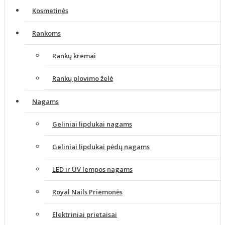
Kosmetinės
Rankoms
Rankų kremai
Rankų plovimo želė
Nagams
Geliniai lipdukai nagams
Geliniai lipdukai pėdų nagams
LED ir UV lempos nagams
Royal Nails Priemonės
Elektriniai prietaisai