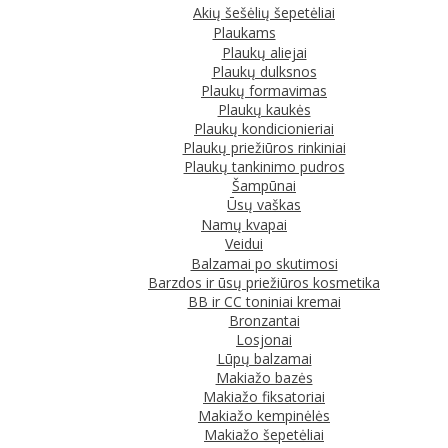
Akių šešėlių šepetėliai
Plaukams
Plaukų aliejai
Plaukų dulksnos
Plaukų formavimas
Plaukų kaukės
Plaukų kondicionieriai
Plaukų priežiūros rinkiniai
Plaukų tankinimo pudros
Šampūnai
Ūsų vaškas
Namų kvapai
Veidui
Balzamai po skutimosi
Barzdos ir ūsų priežiūros kosmetika
BB ir CC toniniai kremai
Bronzantai
Losjonai
Lūpų balzamai
Makiažo bazės
Makiažo fiksatoriai
Makiažo kempinėlės
Makiažo šepetėliai