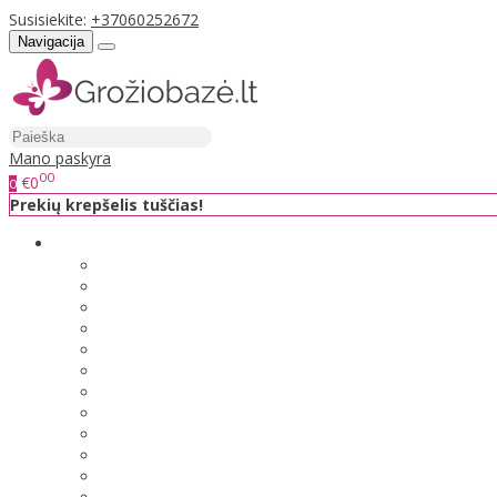
Susisiekite:
+37060252672
Navigacija
Mano paskyra
00
€0
0
Prekių krepšelis tuščias!