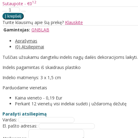
12
Sutaupote - €0
Turite klausimų apie šią prekę?
Klauskite
Gamintojas:
GNBLAB
Aprašymas
(0) Atsiliepimai
Tuščias užsukamu dangteliu indelis nagų dailės dekoracijoms laikyti.
Indelis pagamintas iš skaidraus plastiko
Indelio matmenys: 3 x 1,5 cm
Parduodame vienetais
Kaina vieneto - 0,19 Eur
Perkant 12 vienetų visi indeliai sudėti į uždaromą dėžutę
Parašyti atsiliepimą
Vardas:
El. pašto adresas: