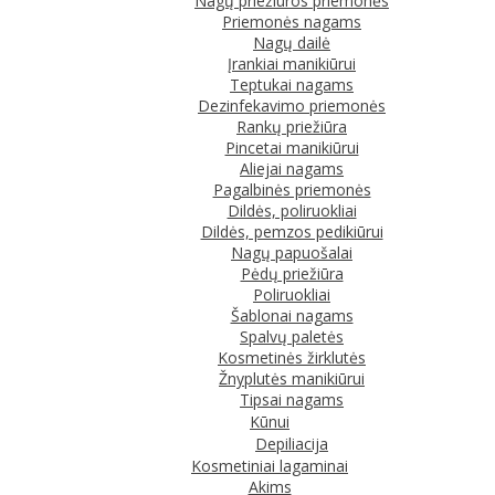
Nagų priežiūros priemonės
Priemonės nagams
Nagų dailė
Įrankiai manikiūrui
Teptukai nagams
Dezinfekavimo priemonės
Rankų priežiūra
Pincetai manikiūrui
Aliejai nagams
Pagalbinės priemonės
Dildės, poliruokliai
Dildės, pemzos pedikiūrui
Nagų papuošalai
Pėdų priežiūra
Poliruokliai
Šablonai nagams
Spalvų paletės
Kosmetinės žirklutės
Žnyplutės manikiūrui
Tipsai nagams
Kūnui
Depiliacija
Kosmetiniai lagaminai
Akims