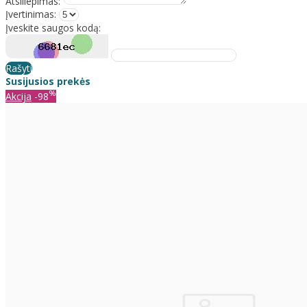
Atsiliepimas:
Įvertinimas:
Įveskite saugos kodą:
Rašyti
Susijusios prekės
%
Akcija
-98