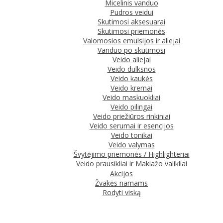
Micelinis vanduo
Pudros veidui
Skutimosi aksesuarai
Skutimosi priemonės
Valomosios emulsijos ir aliejai
Vanduo po skutimosi
Veido aliejai
Veido dulksnos
Veido kaukės
Veido kremai
Veido maskuokliai
Veido pilingai
Veido priežiūros rinkiniai
Veido serumai ir esencijos
Veido tonikai
Veido valymas
Švytėjimo priemonės / Highlighteriai
Veido prausikliai ir Makiažo valikliai
Akcijos
Žvakės namams
Rodyti viską