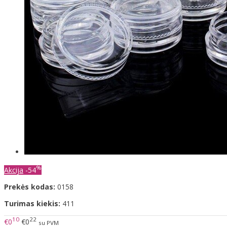
%
Akcija
-54
Prekės kodas:
0158
Turimas kiekis:
411
10
22
€0
€0
su PVM