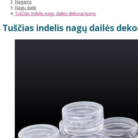
Nagams
Nagų dailė
Tuščias indelis nagų dailės dekoracijoms
Tuščias indelis nagų dailės dek