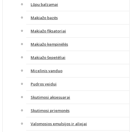
Lūpų balzamai
Makiažo bazės
Makiažo fiksatoriai
Makiažo kempinėlės
Makiažo šepetėliai
Micelinis vanduo
Pudros veidui
Skutimosi aksesuarai
Skutimosi priemonės
Valomosios emulsijos ir aliejai