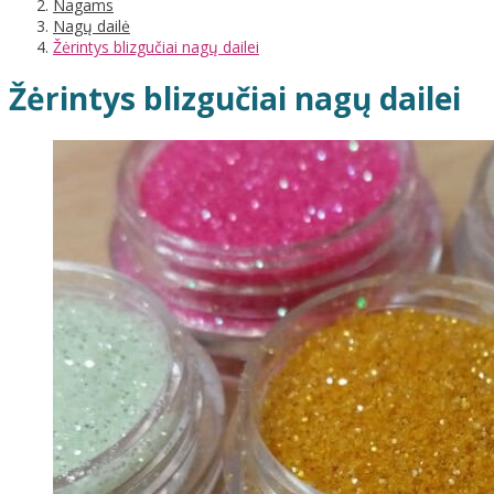
Nagams
Nagų dailė
Žėrintys blizgučiai nagų dailei
Žėrintys blizgučiai nagų dailei