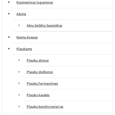
Kosmetiniai lagaminai
Akims
Akių šešėlių šepetėliai
Namų kvapai
Plaukams
Plaukų aliejai
Plaukų dulksnos
Plaukų formavimas
Plaukų kaukės
Plaukų kondicionieriai