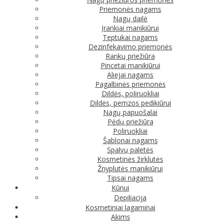
Priemonės nagams
Nagų dailė
Įrankiai manikiūrui
Teptukai nagams
Dezinfekavimo priemonės
Rankų priežiūra
Pincetai manikiūrui
Aliejai nagams
Pagalbinės priemonės
Dildės, poliruokliai
Dildės, pemzos pedikiūrui
Nagų papuošalai
Pėdų priežiūra
Poliruokliai
Šablonai nagams
Spalvų paletės
Kosmetinės žirklutės
Žnyplutės manikiūrui
Tipsai nagams
Kūnui
Depiliacija
Kosmetiniai lagaminai
Akims