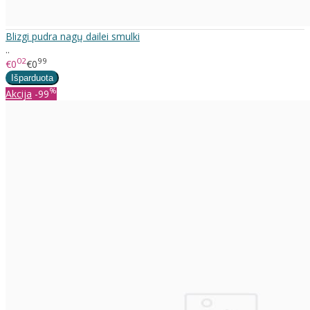
Blizgi pudra nagų dailei smulki
..
02
99
€0
€0
%
Akcija
-99