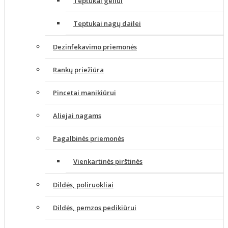
Teptukai geliui
Teptukai nagų dailei
Dezinfekavimo priemonės
Rankų priežiūra
Pincetai manikiūrui
Aliejai nagams
Pagalbinės priemonės
Vienkartinės pirštinės
Dildės, poliruokliai
Dildės, pemzos pedikiūrui