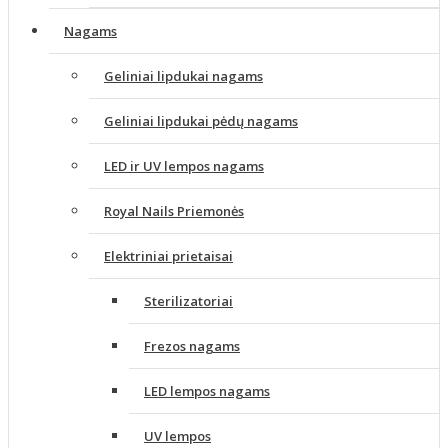
Nagams
Geliniai lipdukai nagams
Geliniai lipdukai pėdų nagams
LED ir UV lempos nagams
Royal Nails Priemonės
Elektriniai prietaisai
Sterilizatoriai
Frezos nagams
LED lempos nagams
UV lempos