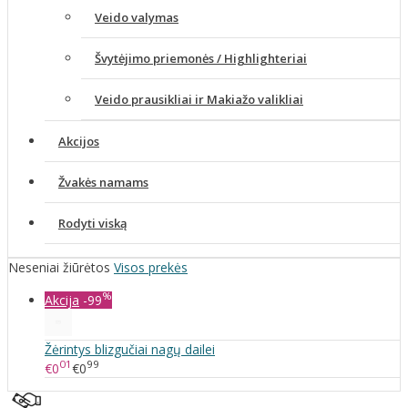
Veido valymas
Švytėjimo priemonės / Highlighteriai
Veido prausikliai ir Makiažo valikliai
Akcijos
Žvakės namams
Rodyti viską
Neseniai žiūrėtos
Visos prekės
%
Akcija
-99
Žėrintys blizgučiai nagų dailei
01
99
€0
€0