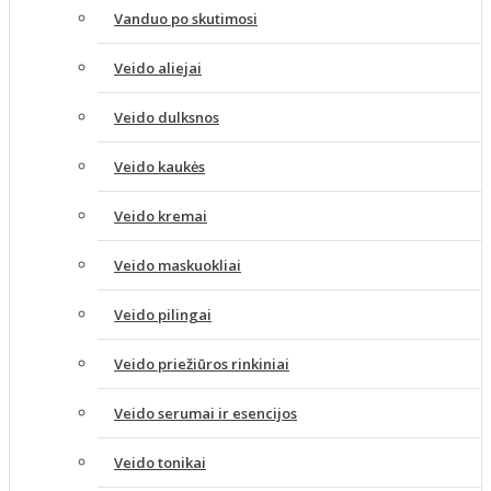
Vanduo po skutimosi
Veido aliejai
Veido dulksnos
Veido kaukės
Veido kremai
Veido maskuokliai
Veido pilingai
Veido priežiūros rinkiniai
Veido serumai ir esencijos
Veido tonikai