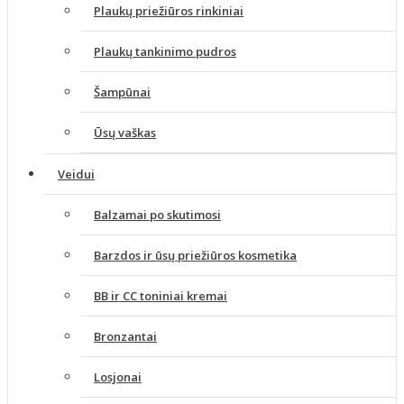
Plaukų priežiūros rinkiniai
Plaukų tankinimo pudros
Šampūnai
Ūsų vaškas
Veidui
Balzamai po skutimosi
Barzdos ir ūsų priežiūros kosmetika
BB ir CC toniniai kremai
Bronzantai
Losjonai