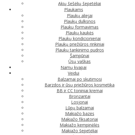
Akių šešėlių šepetėliai
Plaukams
Plaukų aliejai
Plaukų dulksnos
Plaukų formavimas
Plaukų kaukės
Plaukų kondicionieriai
Plaukų priežiūros rinkiniai
Plaukų tankinimo pudros
Šampūnai
Ūsų vaškas
Namų kvapai
Veidui
Balzamai po skutimosi
Barzdos ir ūsų priežiūros kosmetika
BB ir CC toniniai kremai
Bronzantai
Losjonai
Lūpų balzamai
Makiažo bazės
Makiažo fiksatoriai
Makiažo kempinėlės
Makiažo šepetėliai