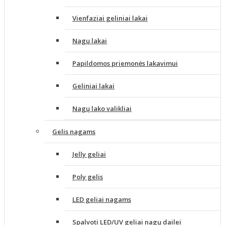
Vienfaziai geliniai lakai
Nagų lakai
Papildomos priemonės lakavimui
Geliniai lakai
Nagų lako valikliai
Gelis nagams
Jelly geliai
Poly gelis
LED geliai nagams
Spalvoti LED/UV geliai nagų dailei