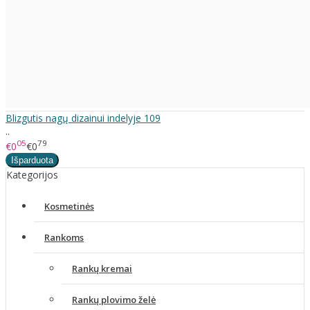
Blizgutis nagų dizainui indelyje 109
..
05
79
€0
€0
Kategorijos
Kosmetinės
Rankoms
Rankų kremai
Rankų plovimo želė