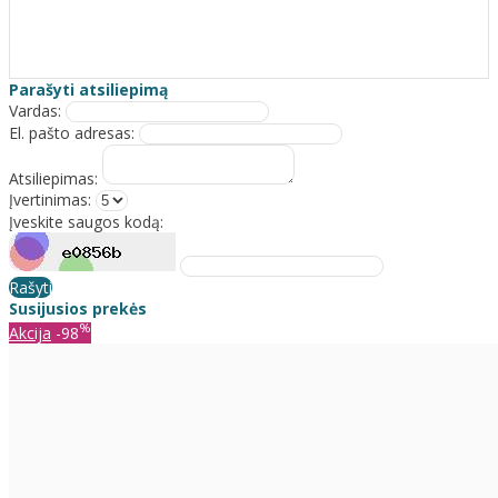
Parašyti atsiliepimą
Vardas:
El. pašto adresas:
Atsiliepimas:
Įvertinimas:
Įveskite saugos kodą:
Rašyti
Susijusios prekės
%
Akcija
-98