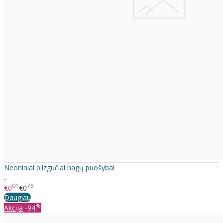
Neoniniai blizgučiai nagų puošybai
..
01
79
€0
€0
Daugiau
%
Akcija
-94