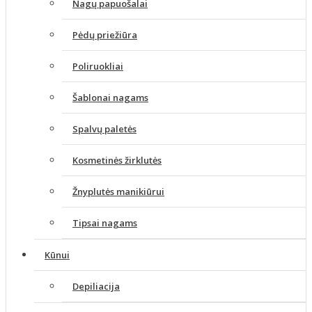
Nagų papuošalai
Pėdų priežiūra
Poliruokliai
Šablonai nagams
Spalvų paletės
Kosmetinės žirklutės
Žnyplutės manikiūrui
Tipsai nagams
Kūnui
Depiliacija