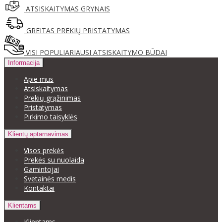
ATSISKAITYMAS GRYNAIS
GREITAS PREKIŲ PRISTATYMAS
VISI POPULIARIAUSI ATSISKAITYMO BŪDAI
Informacija
Apie mus
Atsiskaitymas
Prekių grąžinimas
Pristatymas
Pirkimo taisyklės
Klientų aptarnavimas
Visos prekės
Prekės su nuolaida
Gamintojai
Svetainės medis
Kontaktai
Klientams
Klientams