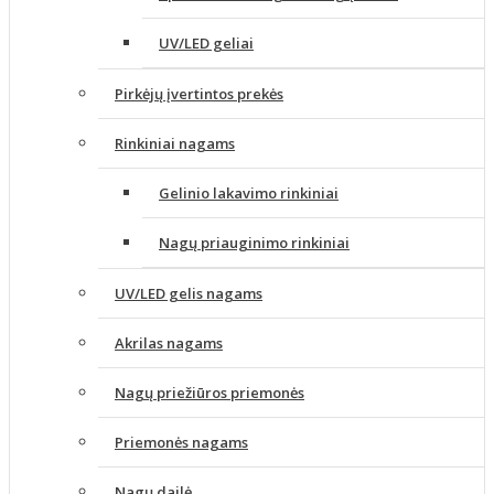
UV/LED geliai
Pirkėjų įvertintos prekės
Rinkiniai nagams
Gelinio lakavimo rinkiniai
Nagų priauginimo rinkiniai
UV/LED gelis nagams
Akrilas nagams
Nagų priežiūros priemonės
Priemonės nagams
Nagų dailė