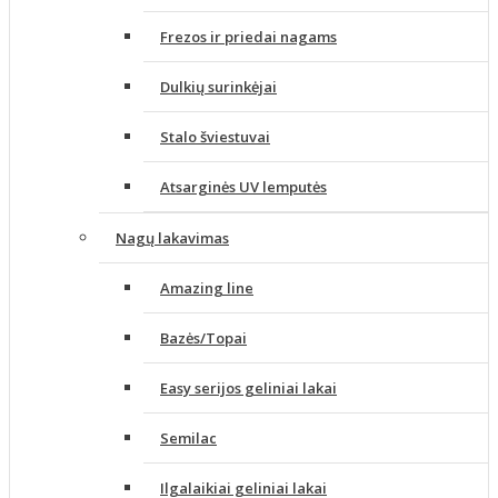
Frezos ir priedai nagams
Dulkių surinkėjai
Stalo šviestuvai
Atsarginės UV lemputės
Nagų lakavimas
Amazing line
Bazės/Topai
Easy serijos geliniai lakai
Semilac
Ilgalaikiai geliniai lakai