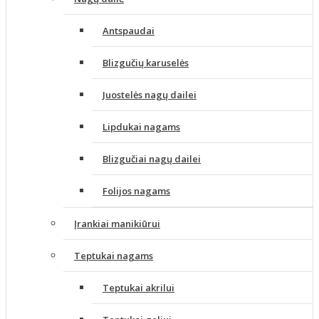
Antspaudai
Blizgučių karuselės
Juostelės nagų dailei
Lipdukai nagams
Blizgučiai nagų dailei
Folijos nagams
Įrankiai manikiūrui
Teptukai nagams
Teptukai akrilui