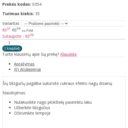
Prekės kodas:
0354
Turimas kiekis:
35
Variantas :
01
99
€0
€0
su PVM
98
Sutaupote - €0
Turite klausimų apie šią prekę?
Klauskite
Aprašymas
(0) Atsiliepimai
Šių blizgučių pagalba sukursite cukraus efekto nagų dizainą.
Naudojimas:
Nulakuokite nago plokštelę pasirinktu laku
Užberkite blizgučius
Džiovinkite lempoje