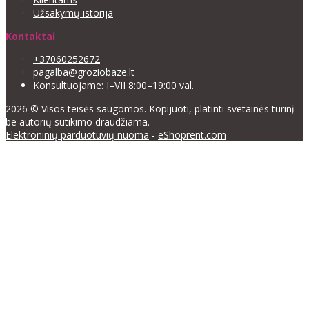
Užsakymų istorija
Kontaktai
+37060252672
pagalba@groziobaze.lt
Konsultuojame: I–VII 8:00–19:00 val.
2026 © Visos teisės saugomos. Kopijuoti, platinti svetainės turinį
be autorių sutikimo draudžiama.
Elektroninių parduotuvių nuoma
-
eShoprent.com