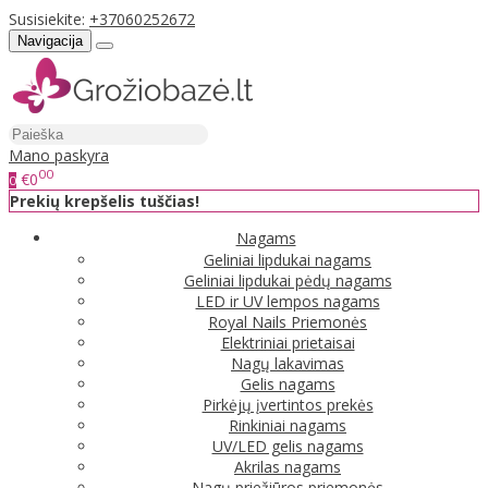
Susisiekite:
+37060252672
Navigacija
Mano paskyra
00
€0
0
Prekių krepšelis tuščias!
Nagams
Geliniai lipdukai nagams
Geliniai lipdukai pėdų nagams
LED ir UV lempos nagams
Royal Nails Priemonės
Elektriniai prietaisai
Nagų lakavimas
Gelis nagams
Pirkėjų įvertintos prekės
Rinkiniai nagams
UV/LED gelis nagams
Akrilas nagams
Nagų priežiūros priemonės