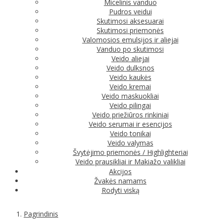
Micelinis vanduo
Pudros veidui
Skutimosi aksesuarai
Skutimosi priemonės
Valomosios emulsijos ir aliejai
Vanduo po skutimosi
Veido aliejai
Veido dulksnos
Veido kaukės
Veido kremai
Veido maskuokliai
Veido pilingai
Veido priežiūros rinkiniai
Veido serumai ir esencijos
Veido tonikai
Veido valymas
Švytėjimo priemonės / Highlighteriai
Veido prausikliai ir Makiažo valikliai
Akcijos
Žvakės namams
Rodyti viską
Pagrindinis