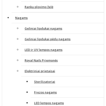
Rankų plovimo želė
Nagams
Geliniai lipdukai nagams
Geliniai lipdukai pėdų nagams
LED ir UV lempos nagams
Royal Nails Priemonės
Elektriniai prietaisai
Sterilizatoriai
Frezos nagams
LED lempos nagams