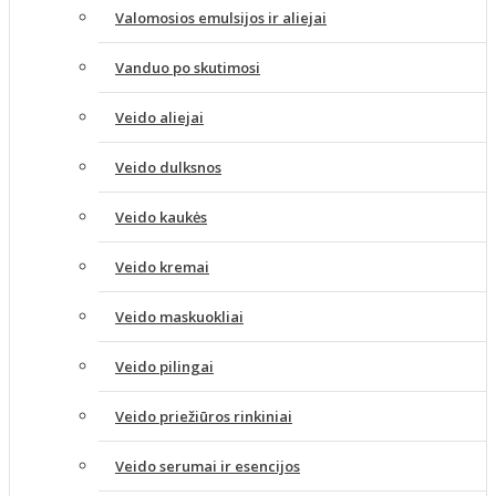
Valomosios emulsijos ir aliejai
Vanduo po skutimosi
Veido aliejai
Veido dulksnos
Veido kaukės
Veido kremai
Veido maskuokliai
Veido pilingai
Veido priežiūros rinkiniai
Veido serumai ir esencijos