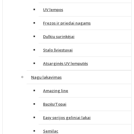
UV lempos
Frezos ir priedai nagams
Dulkių surinkėjai
Stalo šviestuvai
Atsarginės UV lemputės
Nagų lakavimas
Amazing line
Bazės/Topai
Easy serijos geliniai lakai
Semilac