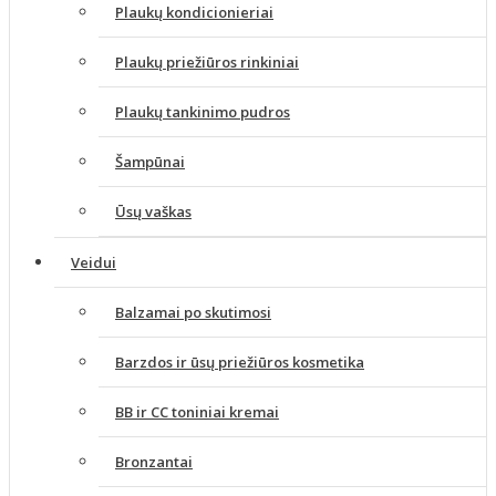
Plaukų kondicionieriai
Plaukų priežiūros rinkiniai
Plaukų tankinimo pudros
Šampūnai
Ūsų vaškas
Veidui
Balzamai po skutimosi
Barzdos ir ūsų priežiūros kosmetika
BB ir CC toniniai kremai
Bronzantai