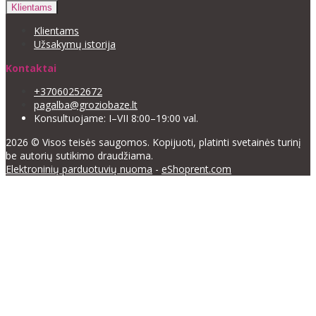
Klientams
Klientams
Užsakymų istorija
Kontaktai
+37060252672
pagalba@groziobaze.lt
Konsultuojame: I–VII 8:00–19:00 val.
2026 © Visos teisės saugomos. Kopijuoti, platinti svetainės turinį
be autorių sutikimo draudžiama.
Elektroninių parduotuvių nuoma
-
eShoprent.com