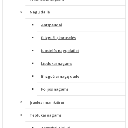
Nagų dailė
Antspaudai
Blizgučių karuselės
Juostelės nagų dailei
Lipdukai nagams
Blizgučiai nagų dailei
Folijos nagams
Įrankiai manikiūrui
Teptukai nagams