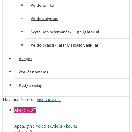
Veido tonikai
Veido valymas
Švytėjimo priemonės / Highlighteriai
Veido prausikliai ir Makiažo valikliai
Akcijos
Žvakės namams
Rodyti viską
Neseniai žiūrėtos
Visos prekės
%
Akcija
-99
Apsauginis veido skydelis - kaukė
05
49