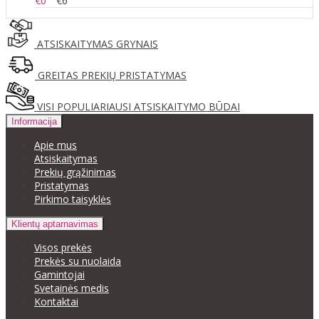
€0
€6
ATSISKAITYMAS GRYNAIS
GREITAS PREKIŲ PRISTATYMAS
VISI POPULIARIAUSI ATSISKAITYMO BŪDAI
Informacija
Apie mus
Atsiskaitymas
Prekių grąžinimas
Pristatymas
Pirkimo taisyklės
Klientų aptarnavimas
Visos prekės
Prekės su nuolaida
Gamintojai
Svetainės medis
Kontaktai