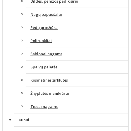
Dildės, pemzos pedikiūrui
Nagų papuošalai
Pėdų priežiūra
Poliruokliai
Šablonai nagams
Spalvų paletės
Kosmetinės žirklutės
Žnyplutės manikiūrui
Tipsai nagams
Kūnui