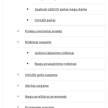
Spalvoti LED/UV geliai nagų dailei
UV/LED geliai
Pirkėjų įvertintos prekės
Rinkiniai nagams
Gelinio lakavimo rinkiniai
Nagų priauginimo rinkiniai
UV/LED gelis nagams
Akrilas nagams
Nagų priežiūros priemonės
Priemonės nagams