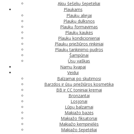
Akių šešėlių šepetėliai
Plaukams
Plaukų aliejai
Plaukų dulksnos
Plaukų formavimas
Plaukų kaukės
Plaukų kondicionieriai
Plaukų priežiūros rinkiniai
Plaukų tankinimo pudros
Šampūnai
Ūsų vaškas
Namų kvapai
Veidui
Balzamai po skutimosi
Barzdos ir ūsų priežiūros kosmetika
BB ir CC toniniai kremai
Bronzantai
Losjonai
Lūpų balzamai
Makiažo bazės
Makiažo fiksatoriai
Makiažo kempinėlės
Makiažo šepetėliai