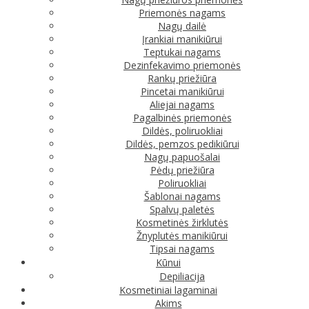
Priemonės nagams
Nagų dailė
Įrankiai manikiūrui
Teptukai nagams
Dezinfekavimo priemonės
Rankų priežiūra
Pincetai manikiūrui
Aliejai nagams
Pagalbinės priemonės
Dildės, poliruokliai
Dildės, pemzos pedikiūrui
Nagų papuošalai
Pėdų priežiūra
Poliruokliai
Šablonai nagams
Spalvų paletės
Kosmetinės žirklutės
Žnyplutės manikiūrui
Tipsai nagams
Kūnui
Depiliacija
Kosmetiniai lagaminai
Akims