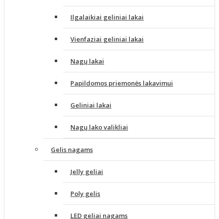
Ilgalaikiai geliniai lakai
Vienfaziai geliniai lakai
Nagų lakai
Papildomos priemonės lakavimui
Geliniai lakai
Nagų lako valikliai
Gelis nagams
Jelly geliai
Poly gelis
LED geliai nagams