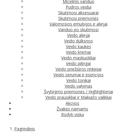
Micelinis vanduo
Pudros veidui
Skutimosi aksesuarai
Skutimosi priemonės
Valomosios emulsijos ir aliejai
Vanduo po skutimosi
Veido aliejai
Veido dulksnos
Veido kaukės
Veido kremai
Veido maskuokliai
Veido pilingai
Veido priežiūros rinkiniai
Veido serumai ir esencijos
Veido tonikai
Veido valymas
Švytėjimo priemonės / Highlighteriai
Veido prausikliai ir Makiažo valikliai
Akcijos
Žvakės namams
Rodyti viską
Pagrindinis