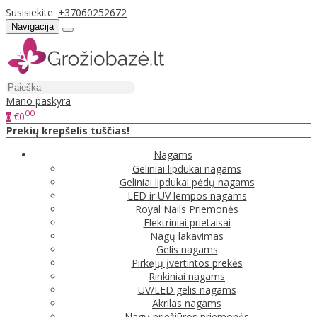
Susisiekite:
+37060252672
Navigacija
Mano paskyra
00
€0
0
Prekių krepšelis tuščias!
Nagams
Geliniai lipdukai nagams
Geliniai lipdukai pėdų nagams
LED ir UV lempos nagams
Royal Nails Priemonės
Elektriniai prietaisai
Nagų lakavimas
Gelis nagams
Pirkėjų įvertintos prekės
Rinkiniai nagams
UV/LED gelis nagams
Akrilas nagams
Nagų priežiūros priemonės