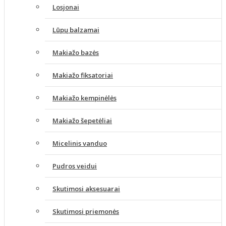
Losjonai
Lūpų balzamai
Makiažo bazės
Makiažo fiksatoriai
Makiažo kempinėlės
Makiažo šepetėliai
Micelinis vanduo
Pudros veidui
Skutimosi aksesuarai
Skutimosi priemonės