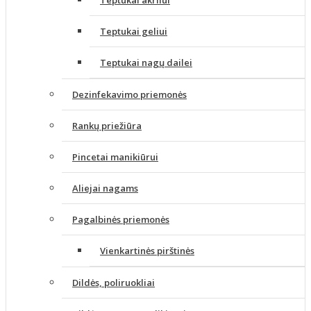
Teptukai akrilui
Teptukai geliui
Teptukai nagų dailei
Dezinfekavimo priemonės
Rankų priežiūra
Pincetai manikiūrui
Aliejai nagams
Pagalbinės priemonės
Vienkartinės pirštinės
Dildės, poliruokliai