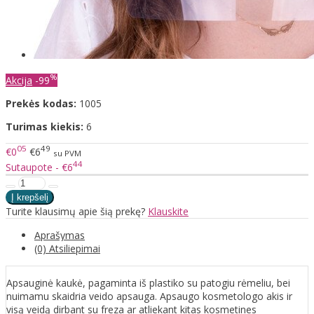
%
Akcija
-99
Prekės kodas:
1005
Turimas kiekis:
6
05
49
€0
€6
su PVM
44
Sutaupote - €6
Turite klausimų apie šią prekę?
Klauskite
Aprašymas
(0) Atsiliepimai
Apsauginė kaukė, pagaminta iš plastiko su patogiu rėmeliu, bei
nuimamu skaidria veido apsauga. Apsaugo kosmetologo akis ir
visą veidą dirbant su freza ar atliekant kitas kosmetines